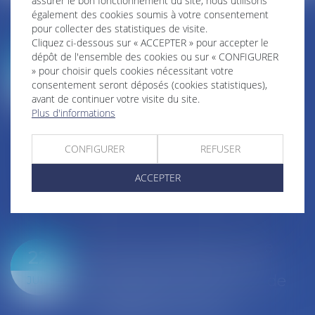
assurer le bon fonctionnement du site, nous utilisons
également des cookies soumis à votre consentement
NOS DERNIÈRES ACTUS
pour collecter des statistiques de visite.
Cliquez ci-dessous sur « ACCEPTER » pour accepter le
Le joug léger des
dépôt de l'ensemble des cookies ou sur « CONFIGURER
24
monuments historiques
» pour choisir quels cookies nécessitant votre
consentement seront déposés (cookies statistiques),
Collectivités
/
Finances locales
/
Droit public
JUIL.
avant de continuer votre visite du site.
économique
Plus d'informations
Pour une gestion patrimoniale des
monuments historiques au service
CONFIGURER
REFUSER
du développement économique et
touristique des collectivités Le
ACCEPTER
monument historique a longtemps
été regardé c...
Lire la suite
Cabines de plage : le juge
22
admet des redevances
revalorisées, à condition de
JUIL.
les asseoir sur les «
avantages procurés »