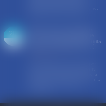
principe, d’une procédure de
sélection préalable. Les communes
cherchent sou...
Lire la suite
Algues vertes en Bretagne :
20
la Cour des comptes salue
des « avancées réelles » mais
JUIL.
réclame un effort renforcé
Collectivités
/
Environnement
/
Environnement
Cinq ans après un premier rapport,
la Cour des comptes a publié le 10
juillet un bilan de la lutte contre la
prolifération des algues vertes sur le
littoral breton. Elle reconna...
Lire la suite