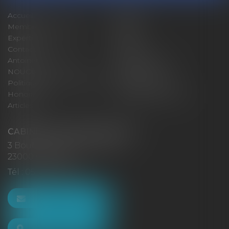
Accueil
Cabinet
Membres fondateurs
Équipe
Expertises
Actus
Contact
Eurojuris
Antoinette GACHON
René NOUGUES
NOUGUES
Plan du site
Politique de confidentialité
Mentions légales
Honoraires
Politique de cookies
Articles
CABINET GACHON-NOUGUES
3 Boulevard Saint-Pardoux
23000 GUÉRET
Tél :
05 55 52 02 80
NOUS CONTACTER