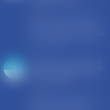
Collectivités
/
Finances locales
/
Droit public
économique
Evocatrices des bains de mer, les
cabanes de plage sont également
un beau sujet domanial. Installées
sur le domaine public, elles donnent
lieu au paiement d’une redevance
d’occ...
Lire la suite
Terrasses commerciales sur
21
le domaine public : jusqu’où
peut-on se passer de mise
JUIL.
en concurrence ?
Collectivités
/
Marchés publics
/
Procédure
de passation
Depuis 2017, l’installation d’une
terrasse de café ou de restaurant sur
le domaine public relève, en