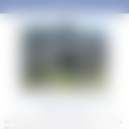
DROIT PÉNAL
LE CABINET GACHON-
NOUGUES
Le Cabinet NOUGUES, puis GACHON NOUGUES a
été créé en Creuse, à Guéret en 1929.