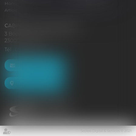
Honoraires
Politique de cookies
Articles
CABINET GACHON-NOUGUES
3 Boulevard Saint-Pardoux
23000 GUÉRET
Tél :
05 55 52 02 80
NOUS CONTACTER
NOUS LOCALISER
Septeo Digital & Services © 2021