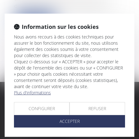
dispositions transitoires issues de la...
Lire la suite
Information sur les cookies
Nous avons recours à des cookies techniques pour
assurer le bon fonctionnement du site, nous utilisons
également des cookies soumis à votre consentement
<<
<
1
>
>>
pour collecter des statistiques de visite.
Cliquez ci-dessous sur « ACCEPTER » pour accepter le
dépôt de l'ensemble des cookies ou sur « CONFIGURER
» pour choisir quels cookies nécessitant votre
consentement seront déposés (cookies statistiques),
avant de continuer votre visite du site.
Plus d'informations
Accueil
Cabinet
Membres fondateurs
Équipe
CONFIGURER
REFUSER
Expertises
Actus
Contact
Eurojuris
ACCEPTER
Antoinette GACHON
René NOUGUES
NOUGUES
Plan du site
Politique de confidentialité
Mentions légales