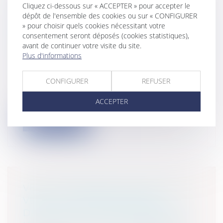
Cliquez ci-dessous sur « ACCEPTER » pour accepter le
NON RÉALISATION DE LA
dépôt de l'ensemble des cookies ou sur « CONFIGURER
CONDITION SUSPENSIVE DE PRÊT
» pour choisir quels cookies nécessitant votre
ET CADUCITÉ DE LA PROMESSE DE
consentement seront déposés (cookies statistiques),
VENTE, LA FORCE OBLIGATOIRE DU
avant de continuer votre visite du site.
Plus d'informations
CONTRAT AVANT TOUT
Particuliers
/
Patrimoine
/
Immobilier /
Logement
CONFIGURER
REFUSER
Cass, 3ème civ, 12 mars 2026, n°24-15.798
ACCEPTER
Une promesse synallagmatique de...
Lire la suite
VENTE IMMOBILIÈRE, MANDAT DE
VENTE ET RESPONSABILITÉ
DÉLICTUELLE DE L’ACQUÉREUR À