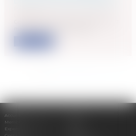
L’ÉGARD DE L’AGENT IMMOBILIER
Particuliers
/
Patrimoine
/
Immobilier /
Logement
Cour de Cassation, 3ème Chambre Civil, 7
mai 2026, n° 24-22.425 Les activi...
Lire la suite
<<
<
1
2
3
4
5
6
7
...
>
>>
Accueil
Cabinet
Membres fondateurs
Équipe
Expertises
Actus
Contact
Eurojuris