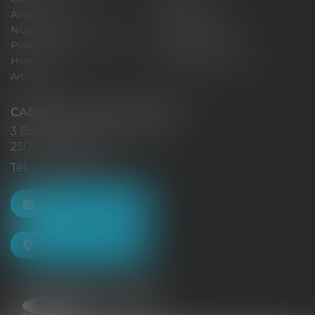
Antoinette GACHON
René NOUGUES
NOUGUES
Plan du site
Politique de confidentialité
Mentions légales
Honoraires
Politique de cookies
Articles
CABINET GACHON-NOUGUES
3 Boulevard Saint-Pardoux
23000 GUÉRET
Tél :
05 55 52 02 80
NOUS CONTACTER
NOUS LOCALISER