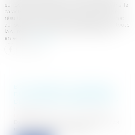
eu l'occasion de statuer sur le point de savoir si le
caractère continu du préjudice de jouissance
résultant de l'indécence d'un logement permet
au locataire d'en obtenir la réparation pour toute
la durée du bail, ou si cette action demeure
enferm...
Lire la suite
BAIL D'HABITATION : INDÉCENCE
DU LOGEMENT ET PRESCRIPTION
DE L'ACTION EN INDEMNISATION ?
Particuliers
/
Patrimoine
/
Immobilier /
Logement
Dans une décision du 4 juin 2026 (Pourvoi
n° 24-11.437, publié au Bulletin),...