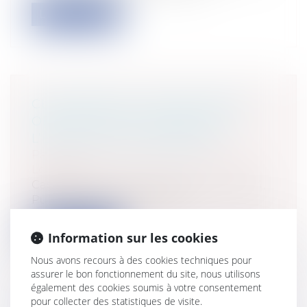
Lire la suite
CLASSEMENT EN ZONE PPRN ET
OBLIGATIONS DU VENDEUR À
L’ÉGARD DE L’ACQUÉREUR
Particuliers
/
Patrimoine
/
Immobilier /
Logement
Cass, 3ème civ, 19 février 2026, n°24-10.524,
Publié au bulletin L’article...
Lire la suite
Information sur les cookies
Nous avons recours à des cookies techniques pour
assurer le bon fonctionnement du site, nous utilisons
également des cookies soumis à votre consentement
pour collecter des statistiques de visite.