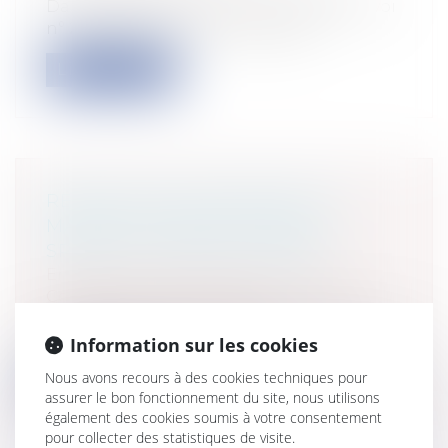
Dans une décision du 4 juin 2026 (Pourvoi
n° 25-10.221), la Cour de cassation...
Lire la suite
RÉSILIATION UNILATÉRALE DU
MARCHÉ À FORFAIT, DROIT
SPÉCIAL ET DROIT COMMUN
Entreprises
/
Gestion de l'entreprise
/
Construction Immobilier
Cass, 3ème civ, 25 juin 2026, n°24-18.064,
Publié au bulletin L’article 17...
Information sur les cookies
Nous avons recours à des cookies techniques pour
Lire la suite
assurer le bon fonctionnement du site, nous utilisons
également des cookies soumis à votre consentement
pour collecter des statistiques de visite.