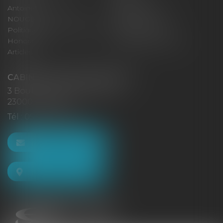
Antoinette GACHON
René NOUGUES
NOUGUES
Plan du site
Politique de confidentialité
Mentions légales
Honoraires
Politique de cookies
Articles
CABINET GACHON-NOUGUES
3 Boulevard Saint-Pardoux
23000 GUÉRET
Tél :
05 55 52 02 80
NOUS CONTACTER
NOUS LOCALISER