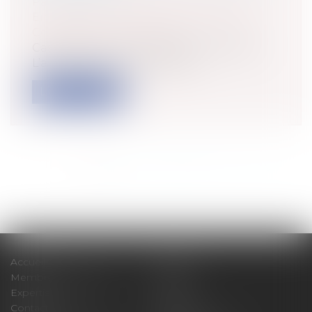
Particuliers
/
Patrimoine
/
Construction
Entreprises
/
Gestion de l'entreprise
/
Construction Immobilier
Cass, 3ème civ, 12 mars 2026, n°24-15.663
L’article L 218-2 du code de la...
Lire la suite
<<
<
1
2
3
4
5
6
7
...
>
>>
Accueil
Cabinet
Membres fondateurs
Équipe
Expertises
Actus
Contact
Eurojuris