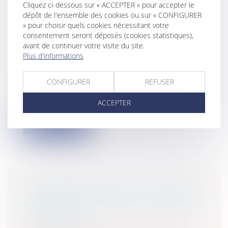
Cliquez ci-dessous sur « ACCEPTER » pour accepter le
dépôt de l'ensemble des cookies ou sur « CONFIGURER
» pour choisir quels cookies nécessitant votre
L’ACTION EN GARANTIE
consentement seront déposés (cookies statistiques),
DÉCENNALE EST CONDITIONNÉE À
avant de continuer votre visite du site.
Plus d'informations
LA PROPRIÉTÉ DE L’OUVRAGE
Entreprises
/
Gestion de l'entreprise
/
Construction Immobilier
CONFIGURER
REFUSER
Par un arrêt en date du 19 février 2026 ,
ACCEPTER
dans une affaire où des travaux ava...
Lire la suite
LA PRESCRIPTION DE L’ACTION EN
PAIEMENT DU SOLDE DU MARCHÉ
DE TRAVAUX