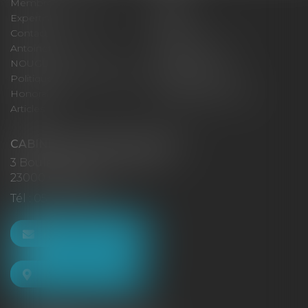
Membres fondateurs
Équipe
Expertises
Actus
Contact
Eurojuris
Antoinette GACHON
René NOUGUES
NOUGUES
Plan du site
Politique de confidentialité
Mentions légales
Honoraires
Politique de cookies
Articles
CABINET GACHON-NOUGUES
3 Boulevard Saint-Pardoux
23000 GUÉRET
Tél :
05 55 52 02 80
NOUS CONTACTER
NOUS LOCALISER