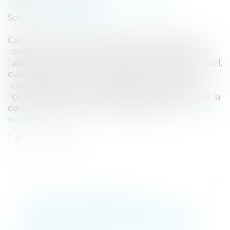
Particuliers
/
Patrimoine
/
Construction
Source :
www.eurojuris.fr
Cass, 3ème civ, 23 octobre 2025, n°22-20.146 La
réception d’un ouvrage, qu’elle soit amiable ou
judiciaire, est régie par l’article 1792-6 du code civil,
qui dispose que : « La réception est l’acte par
lequel le maître de l’ouvrage déclare accepter
l’ouvrage avec ou sans réserves. Elle intervient à la
demande de la partie la plus diligente, s...
Lire la
suite
VALEUR PROBANTE D’UN
RAPPORT D’EXPERTISE AMIABLE,
LA COUR DE CASSATION PRÉCISE