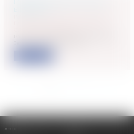
LE QUASI-OUVRAGE EST BEL ET
BIEN MORT !
Particuliers
/
Patrimoine
/
Construction
Entreprises
/
Gestion de l'entreprise
/
Construction Immobilier
Par un arrêt rendu le 10 juillet 2025 (Cass,
3ème civ, 10 juillet 2025, n°23-...
Lire la suite
<<
<
1
2
3
4
5
6
7
...
>
>>
Accueil
Cabinet