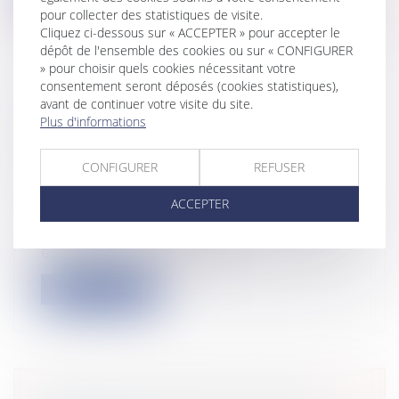
pour collecter des statistiques de visite.
Cliquez ci-dessous sur « ACCEPTER » pour accepter le
dépôt de l'ensemble des cookies ou sur « CONFIGURER
» pour choisir quels cookies nécessitant votre
consentement seront déposés (cookies statistiques),
avant de continuer votre visite du site.
RESPONSABILITÉ DU MAÎTRE DE
Plus d'informations
L’OUVRAGE ET DÉSORDRES
CONSTRUCTIFS
CONFIGURER
REFUSER
Particuliers
/
Patrimoine
/
Construction
Entreprises
/
Gestion de l'entreprise
/
ACCEPTER
Construction Immobilier
Cass, 3ème civ, 10 juillet 2025, n°23-20.135 Il
est constant que le maître...
Lire la suite