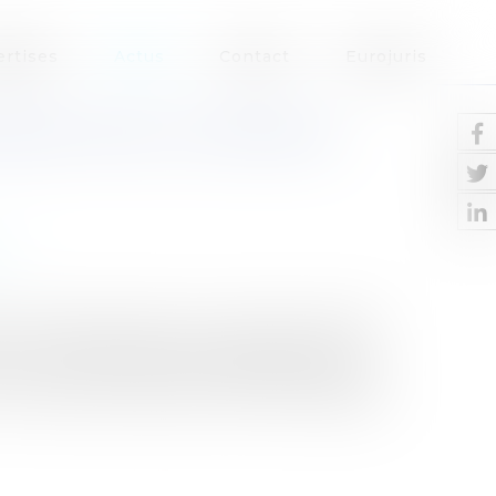
ertises
Actus
Contact
Eurojuris
IQUES FACE À L’ÉROSION
t
e littorale soumise à un régime juridique
. La complexité de ce régime risque de
décret du 31 juillet 2023 n°2023-698 comme
en matière d’urbanisme doit être adaptée....