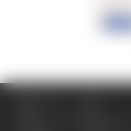
Par un arrê
cassa...
Lire la su
Accueil
Cabinet
Membres fondateurs
Équipe
Expertises
Actus
Contact
Eurojuris
Antoinette GACHON NOUGUES
René NOUGUES
Plan du site
Politique de confidentia