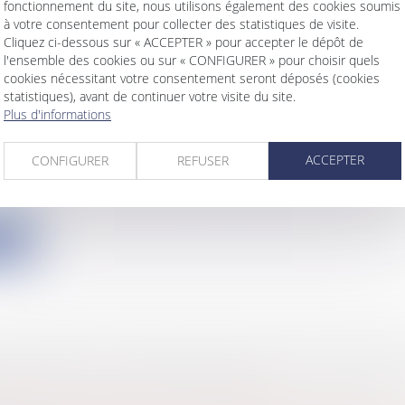
fonctionnement du site, nous utilisons également des cookies soumis
ite
à votre consentement pour collecter des statistiques de visite.
Cliquez ci-dessous sur « ACCEPTER » pour accepter le dépôt de
l'ensemble des cookies ou sur « CONFIGURER » pour choisir quels
cookies nécessitant votre consentement seront déposés (cookies
statistiques), avant de continuer votre visite du site.
Plus d'informations
MERCIAL, LOCAUX À USAGE INDUSTRIEL ET
ACCEPTER
ÉRENCE
CONFIGURER
REFUSER
s
/
Gestion de l'entreprise
/
Construction Immobilier
 rendu le 29 juin 2023, la troisième chambre civile de l
ite
 D’ALERTE : PRÉCISIONS SUR LE CONTRÔL
s
/
Emploi
/
Licenciements / Démission
s
/
Ressources humaines
/
Discipline et licenciement