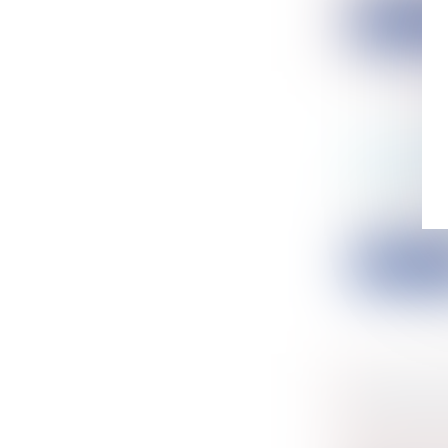
Lire la su
BAIL COM
DE PRÉF
Entreprise
Par un arrêt
Lire la su
LANCEURS
Particulier
Entreprise