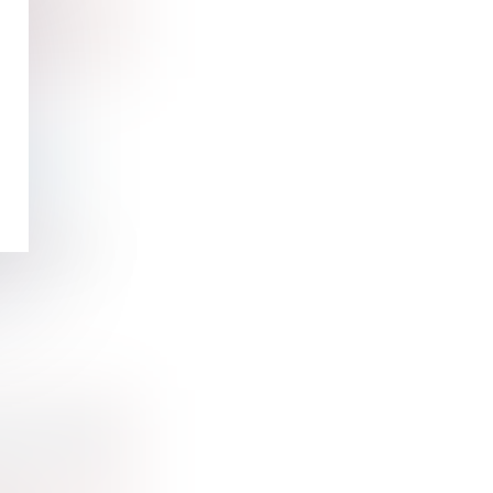
 DROIT
a Cour de...
E DU JUGE