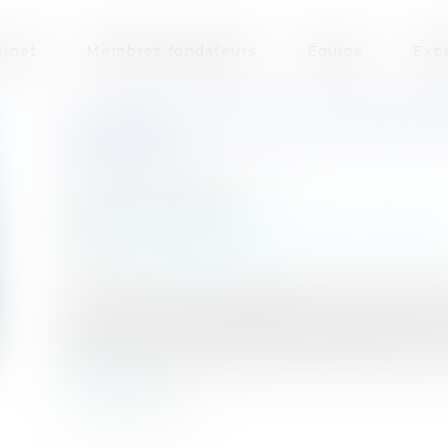
inet
Membres fondateurs
Équipe
Exp
LA ZONE DES 50 PAS GÉOMÉTR
CÔTIÈRE
Auteur : DROUINEAU 1927
Publié le :
02/10/2023
Collectivités
/
Environnement
/
Environnemen
Source :
www.eurojuris.fr
La zone des 50 pas géométriques est une band
particulier dans les départements d’Outre-mer
s’accroître, 29 communes étant listées par le 
étant menacées par l’érosion et dont l’action 
Lire la suite