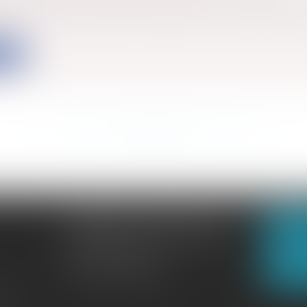
t de la Chambre sociale en date du 1er juin 2023, la Co
ite
<<
<
...
147
148
149
150
151
152
153
...
>
>>
CABINET GACHON-NOUGUES
N
3 Boulevard Saint-Pardoux
23000 GUÉRET
N
Tél :
05 55 52 02 80
lité