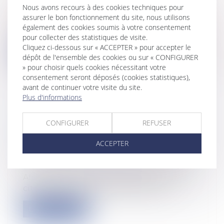
Nous avons recours à des cookies techniques pour
de l'entreprise
assurer le bon fonctionnement du site, nous utilisons
Un arrêt de la Cour de cassation du 20
également des cookies soumis à votre consentement
février 2019 vient préciser que la rep...
pour collecter des statistiques de visite.
Cliquez ci-dessous sur « ACCEPTER » pour accepter le
Lire la suite
dépôt de l'ensemble des cookies ou sur « CONFIGURER
» pour choisir quels cookies nécessitant votre
consentement seront déposés (cookies statistiques),
avant de continuer votre visite du site.
Plus d'informations
VOUS AVEZ DÉSORMAIS LA
CONFIGURER
REFUSER
POSSIBILITÉ DE SAISIR EN LIGNE
LE JUGE ADMINISTRATIF !
ACCEPTER
Collectivités
/
Contentieux
/
Tribunal
administratif/ Procédure administrative
Afin de faciliter les échanges entre les
citoyens et la justice administrativ...
Lire la suite