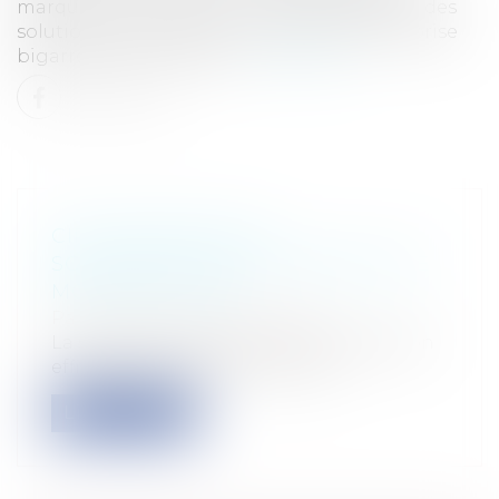
marque qui vaut de l'or, un rachat possible : des
solutions pour redorer le blason de l'entreprise
bigarréeLe Tribunal de...
Lire la suite
CIRCULAIRE SUR LA
SCOLARISATION DES ENFANTS DE
MOINS DE 3 ANS
Particuliers
/
Famille
/
Enfants
La scolarité précoce est-elle une solution
efficiente afin de lutter contre l...
Lire la suite