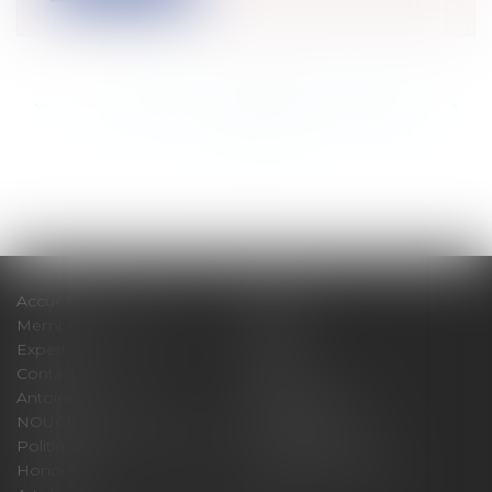
<<
<
...
873
874
875
876
877
878
879
...
>
>>
Accueil
Cabinet
Membres fondateurs
Équipe
Expertises
Actus
Contact
Eurojuris
Antoinette GACHON
René NOUGUES
NOUGUES
Plan du site
Politique de confidentialité
Mentions légales
Honoraires
Politique de cookies