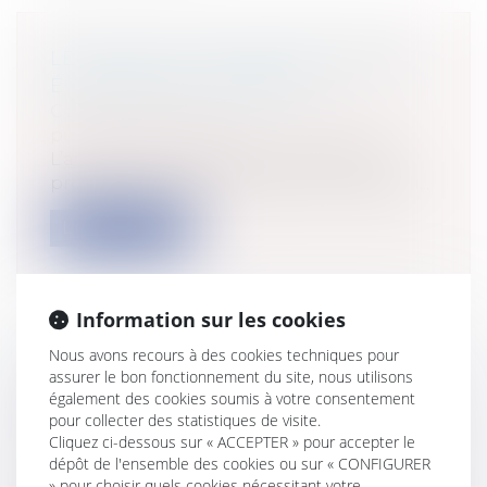
LÉGALITÉ DU FINANCEMENT DES
ÉQUIPEMENTS PUBLICS
Collectivités
/
Finances locales
/
Droit
public économique
L’action administrative en matière de
projet foncier et de promotion immobili...
Lire la suite
Information sur les cookies
Nous avons recours à des cookies techniques pour
LE NON-CUMUL DES MANDATS: LE
assurer le bon fonctionnement du site, nous utilisons
POINT DE VUE DE CLAUDE
également des cookies soumis à votre consentement
pour collecter des statistiques de visite.
BARTOLONE
Cliquez ci-dessous sur « ACCEPTER » pour accepter le
Collectivités
/
Services publics
/
Fonction
dépôt de l'ensemble des cookies ou sur « CONFIGURER
publique / Personnel administratif
» pour choisir quels cookies nécessitant votre