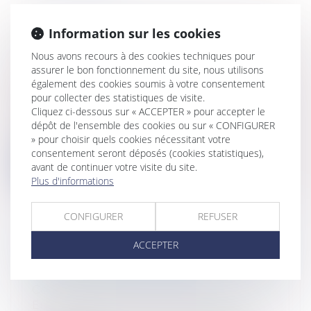
Information sur les cookies
VERS L'AMÉLIORATION DE
Nous avons recours à des cookies techniques pour
L'ÉGALITÉ PROFESSIONNELLE
assurer le bon fonctionnement du site, nous utilisons
Entreprises
/
Ressources humaines
/
également des cookies soumis à votre consentement
Salaires et avantages
pour collecter des statistiques de visite.
Un décret qui renforce le Conseil
Cliquez ci-dessous sur « ACCEPTER » pour accepter le
Supérieur de l’Egalité Professionnelle
dépôt de l'ensemble des cookies ou sur « CONFIGURER
entr...
» pour choisir quels cookies nécessitant votre
consentement seront déposés (cookies statistiques),
Lire la suite
avant de continuer votre visite du site.
Plus d'informations
CONFIGURER
REFUSER
ACCEPTER
PRÉVENTION ET RÉDUCTION DE LA
POLLUTION INDUSTRIELLE
Collectivités
/
Environnement
/
Environnement