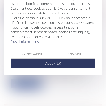
Le CSE peut, en application de l’article L.
assurer le bon fonctionnement du site, nous utilisons
2262-14 du Code du travail, agir...
également des cookies soumis à votre consentement
pour collecter des statistiques de visite.
Lire la suite
Cliquez ci-dessous sur « ACCEPTER » pour accepter le
dépôt de l'ensemble des cookies ou sur « CONFIGURER
» pour choisir quels cookies nécessitant votre
consentement seront déposés (cookies statistiques),
avant de continuer votre visite du site.
Plus d'informations
VENTE D'IMMEUBLE ET RÉTICENCE
DOLOSIVE
CONFIGURER
REFUSER
Particuliers
/
Patrimoine
/
Immobilier /
ACCEPTER
Logement
Cass, 3ème civ, 21 novembre 2024, n°23-
10.180 Une société civile immobiliè...
Lire la suite