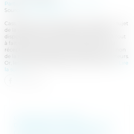
Particuliers
/
Patrimoine
/
Construction
Source :
www.eurojuris.fr
Cass, 3ème civ, 22 janvier 2026, n°24-12.809 Le sujet
de la qualification d’ouvrage au regard des
dispositions de l’article 1792 du code civil est tout
à fait essentiel, au même titre que celui de la
réception, pour déterminer l’application ou non
de la responsabilité décennale des constructeurs.
Or, les travaux de rénovation qui sont par na...
Lire
la suite
CESSION DE CRÉANCE
D’ASSURANCE : LE RÉPARATEUR
CESSIONNAIRE RESTE TENU PAR