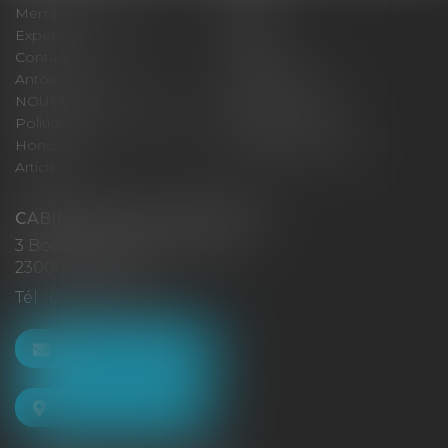
Membres fondateurs
Équipe
Expertises
Actus
Contact
Eurojuris
Antoinette GACHON
René NOUGUES
NOUGUES
Plan du site
Politique de confidentialité
Mentions légales
Honoraires
Politique de cookies
Articles
CABINET GACHON-NOUGUES
3 Boulevard Saint-Pardoux
23000 GUÉRET
Tél :
05 55 52 02 80
NOUS CONTACTER
NOUS LOCALISER