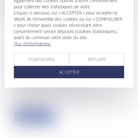
également des cookies soumis à votre consentement
Lire la suite
pour collecter des statistiques de visite.
Cliquez ci-dessous sur « ACCEPTER » pour accepter le
dépôt de l'ensemble des cookies ou sur « CONFIGURER
» pour choisir quels cookies nécessitant votre
consentement seront déposés (cookies statistiques),
avant de continuer votre visite du site.
Plus d'informations
CONCURRENCE DÉLOYALE : LE
JUGE NE PEUT INTERDIRE UNE
CONFIGURER
REFUSER
ACTIVITÉ AU-DELÀ DES SEULS
COMPORTEMENTS FAUTIFS
ACCEPTER
Entreprises
/
Marketing et ventes
/
Concurrence
Même en présence d’actes de
concurrence déloyale caractérisés, le juge
ne peu...
Lire la suite