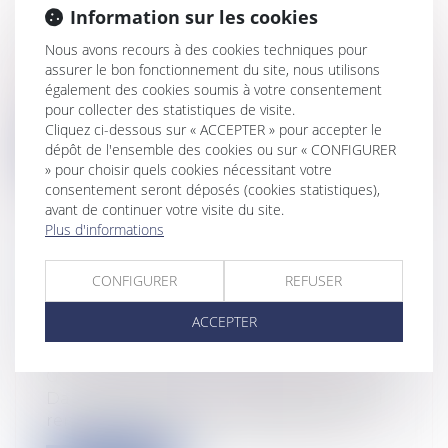
Information sur les cookies
LES NOUVEAUTÉS ?
Entreprises
/
Contentieux
/
Entreprises en
Nous avons recours à des cookies techniques pour
difficultés / procédures collectives
assurer le bon fonctionnement du site, nous utilisons
PARTIE 2 : Transposition de la Directive n°
également des cookies soumis à votre consentement
2019/1023 du 20 juin 2019, dite «...
pour collecter des statistiques de visite.
Cliquez ci-dessous sur « ACCEPTER » pour accepter le
dépôt de l'ensemble des cookies ou sur « CONFIGURER
Lire la suite
» pour choisir quels cookies nécessitant votre
consentement seront déposés (cookies statistiques),
avant de continuer votre visite du site.
Plus d'informations
VENDRE À VIL PRIX :
CONFIGURER
REFUSER
L'INTERDICTION RÉPÉTÉE DU
ACCEPTER
CONSEIL D'ÉTAT
Collectivités
/
Finances locales
/
Fiscalité/
Gestion de fait/ Chambre des Comptes
Dans une décision du 13 septembre 2021
rendu sous le numéro 43 96 53, les hui...