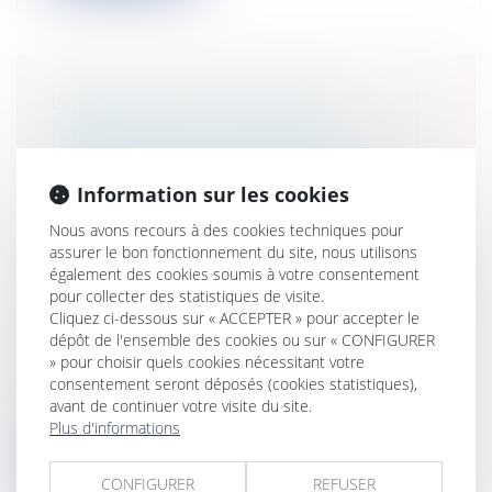
LORSQUE L'ASSUREUR RC
DÉCENNALE EST RECEVABLE À SE
PRÉVALOIR DE L'ATTITUDE
FRAUDULEUSE DU MAÎTRE
Information sur les cookies
D'OUVRAGE POUR SOUTENIR UNE
Nous avons recours à des cookies techniques pour
TIERCE OPPOSITION ... ET
assurer le bon fonctionnement du site, nous utilisons
TRIOMPHER !
également des cookies soumis à votre consentement
Particuliers
/
Patrimoine
/
Construction
pour collecter des statistiques de visite.
Entreprises
/
Gestion de l'entreprise
/
Cliquez ci-dessous sur « ACCEPTER » pour accepter le
dépôt de l'ensemble des cookies ou sur « CONFIGURER
Construction Immobilier
» pour choisir quels cookies nécessitant votre
Les consorts X ont confié à un
consentement seront déposés (cookies statistiques),
constructeur de maisons individuelles la
avant de continuer votre visite du site.
réali...
Plus d'informations
Lire la suite
CONFIGURER
REFUSER