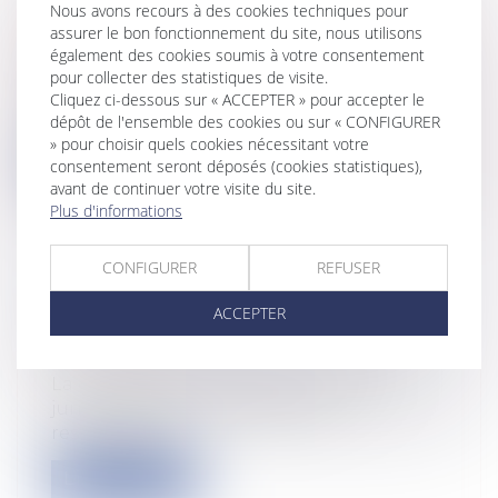
Nous avons recours à des cookies techniques pour
Collectivités
/
Finances locales
/
Droit
assurer le bon fonctionnement du site, nous utilisons
public économique
également des cookies soumis à votre consentement
Dans le tour de table qui concerne
pour collecter des statistiques de visite.
systématiquement les collectivités
Cliquez ci-dessous sur « ACCEPTER » pour accepter le
lorsqu’...
dépôt de l'ensemble des cookies ou sur « CONFIGURER
» pour choisir quels cookies nécessitant votre
Lire la suite
consentement seront déposés (cookies statistiques),
avant de continuer votre visite du site.
Plus d'informations
CONFIGURER
REFUSER
LA CONCURRENCE DÉLOYALE
ACCEPTER
Entreprises
/
Marketing et ventes
/
Concurrence
La concurrence déloyale correspond
juridiquement à un régime de
responsabilit...
Lire la suite