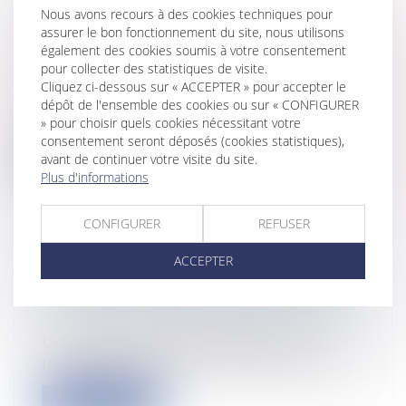
Nous avons recours à des cookies techniques pour
COMMERCIALES: FAITES VOTRE
assurer le bon fonctionnement du site, nous utilisons
DÉCLARATION AVANT LE 15 JUIN
également des cookies soumis à votre consentement
Entreprises
/
Gestion de l'entreprise
/
pour collecter des statistiques de visite.
Construction Immobilier
Cliquez ci-dessous sur « ACCEPTER » pour accepter le
La déclaration relative à la taxe sur les
dépôt de l'ensemble des cookies ou sur « CONFIGURER
» pour choisir quels cookies nécessitant votre
surfaces commerciales doit être dép...
consentement seront déposés (cookies statistiques),
avant de continuer votre visite du site.
Lire la suite
Plus d'informations
CONFIGURER
REFUSER
ACCEPTER
DISTRIBUTION DU RECOMMANDÉ
AU DOMICILE: DES NOUVEAUTÉS
Collectivités
/
Services publics
/
Usagers
Un arrêté du 21 mai 2013 modifie les
modalités de dépôt et de distribution de...
Lire la suite