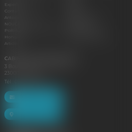
Expertises
Actus
Contact
Eurojuris
Antoinette GACHON
René NOUGUES
NOUGUES
Plan du site
Politique de confidentialité
Mentions légales
Honoraires
Politique de cookies
Articles
CABINET GACHON-NOUGUES
3 Boulevard Saint-Pardoux
23000 GUÉRET
Tél :
05 55 52 02 80
NOUS CONTACTER
NOUS LOCALISER