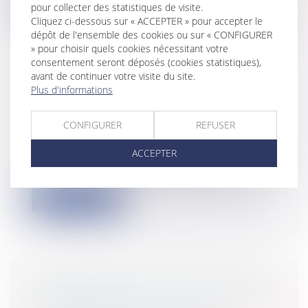
Lire la suite
pour collecter des statistiques de visite.
Cliquez ci-dessous sur « ACCEPTER » pour accepter le
dépôt de l'ensemble des cookies ou sur « CONFIGURER
» pour choisir quels cookies nécessitant votre
consentement seront déposés (cookies statistiques),
avant de continuer votre visite du site.
Plus d'informations
SÛRETÉ POUR AUTRUI : PAS DE
BÉNÉFICE DE SUBROGATION
CONFIGURER
REFUSER
Entreprises
/
Contentieux
/
Voies
d'exécution
ACCEPTER
Ou : « La caution réelle ne peut se
plaindre de la perte d’autres sûretés pa...
Lire la suite
RESPONSABILITÉ DE L'ARCHITECTE
: SIGNER N'EST PAS JOUER