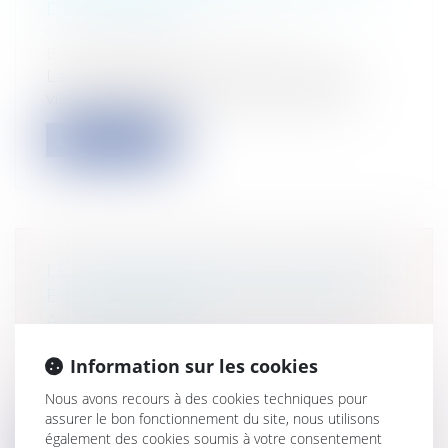
DU TOURISME
Collectivités
/
Environnement
/
Environnement
La direction générale des entreprises
vient de publier sur son site Internet...
Lire la suite
LES HONORAIRES DUS À L'AVOCAT
EN L'ABSENCE DE CONVENTION
AVEC LE CLIENT
Particuliers
/
Civil / Pénal
/
Procédure
Information sur les cookies
pénale / Procédure civile
En application de l'article 10 de la Loi n°
Nous avons recours à des cookies techniques pour
71-1130 du 31 décembre 1971 porta...
assurer le bon fonctionnement du site, nous utilisons
également des cookies soumis à votre consentement