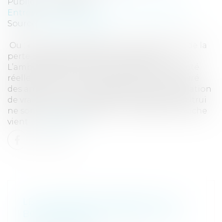
Publié le :
21/06/2018
Entreprises
/
Contentieux
/
Voies d'exécution
Source :
www.eurojuris.fr
Ou : « La caution réelle ne peut se plaindre de la
perte d’autres sûretés par le créancier »
L’ambigüité de la nature juridique de la sûreté
réelle consentie pour la dette d’un tiers a duré
des années. Les conséquences d’une affirmation
de vraie caution ou de simple sûreté pour autrui
ne sont pas négligeables. Une dernière touche
vient...
Lire la suite
LE TOURISME EN FRANCE, LES
BONNES NOUVELLES DE L’ATLAS