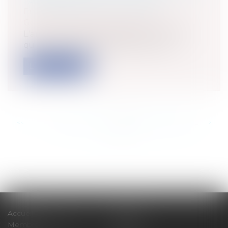
Entreprises
/
Gestion de l'entreprise
/
Gestion des risques et sécurité
L'architecte dans le cadre de la mission
qui lui est confiée dispose d’un pan...
Lire la suite
<<
<
...
451
452
453
454
455
456
457
...
>
>>
Accueil
Cabinet
Membres fondateurs
Équipe