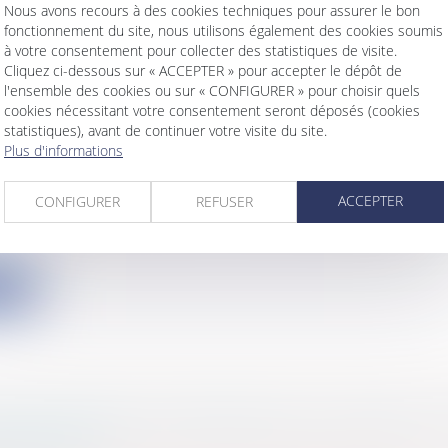
Nous avons recours à des cookies techniques pour assurer le bon
fonctionnement du site, nous utilisons également des cookies soumis
ite
à votre consentement pour collecter des statistiques de visite.
Cliquez ci-dessous sur « ACCEPTER » pour accepter le dépôt de
l'ensemble des cookies ou sur « CONFIGURER » pour choisir quels
cookies nécessitant votre consentement seront déposés (cookies
statistiques), avant de continuer votre visite du site.
Plus d'informations
: QUELS AVANTAGES POUR LE CONJOINT ?
ACCEPTER
CONFIGURER
REFUSER
s
/
Famille
/
Mariage / PACS / Concubinage / Vie civile
5 novembre 1999 instituant le PACS est l’aboutissement
ite
RE SCANNÉE DES PRÉSIDENTS ET MAIRES : 
ROBANTE ?