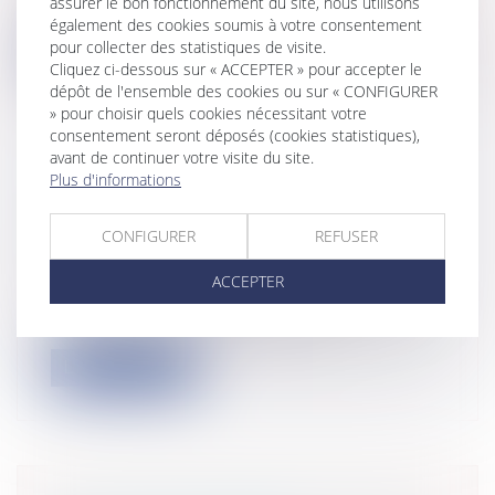
assurer le bon fonctionnement du site, nous utilisons
une convention de prestations de service...
également des cookies soumis à votre consentement
pour collecter des statistiques de visite.
Lire la suite
Cliquez ci-dessous sur « ACCEPTER » pour accepter le
dépôt de l'ensemble des cookies ou sur « CONFIGURER
» pour choisir quels cookies nécessitant votre
consentement seront déposés (cookies statistiques),
avant de continuer votre visite du site.
Plus d'informations
CONSÉQUENCES FISCALES DE LA
VENTE À PRIX MINORÉ
CONFIGURER
REFUSER
Particuliers
/
Patrimoine
/
Fiscalité
Entreprises
/
Finances
/
Fiscalité
ACCEPTER
Deux récents arrêts, l’un du Conseil d’État,
l’autre de la Cour d’appel de Pa...
Lire la suite