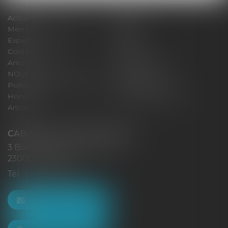
Accueil
Cabinet
Membres fondateurs
Équipe
Expertises
Actus
Contact
Eurojuris
Antoinette GACHON
René NOUGUES
NOUGUES
Plan du site
Politique de confidentialité
Mentions légales
Honoraires
Politique de cookies
Articles
CABINET GACHON-NOUGUES
3 Boulevard Saint-Pardoux
23000 GUÉRET
Tél :
05 55 52 02 80
NOUS CONTACTER