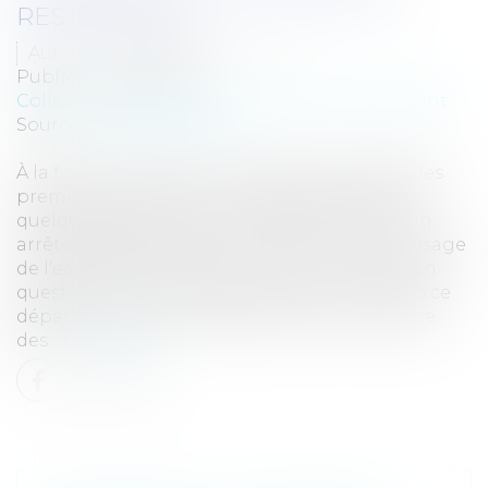
RESTRICTIONS
Auteur : DROUINEAU Thomas
Publié le :
03/05/2019
Collectivités
/
Environnement
/
Environnement
Source :
www.eurojuris.fr
À la fin du mois d'avril, nous observons déjà des
premières restrictions d'usage de l'eau dans
quelques départements. Ainsi dans l'Indre, un
arrêté entrant en vigueur ce 27 avril limite l'usage
de l'eau dans plusieurs communes. L'arrêté en
question évoque une situation de crise. Dans ce
département, l'arrosage des plantes, le lavage
des...
Lire la suite