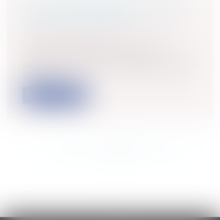
CLAUSE D'ACCESSION ET MOTIFS
DE DÉPLAFONNEMENT
Entreprises
/
Gestion de l'entreprise
/
Construction Immobilier
La Cour de Cassation se prononce
périodiquement sur un problème souvent
compl...
Lire la suite
<<
<
...
395
396
397
398
399
400
401
...
>
>>