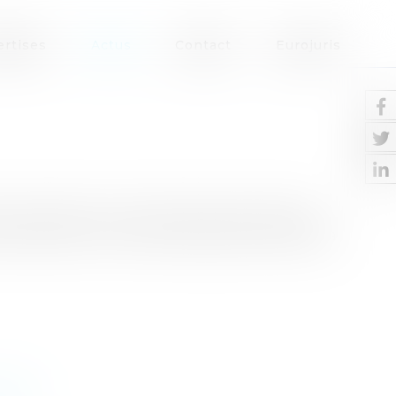
ertises
Actus
Contact
Eurojuris
de consommation à moindre risque autrement
e consommation à moindre risque courant 2013La