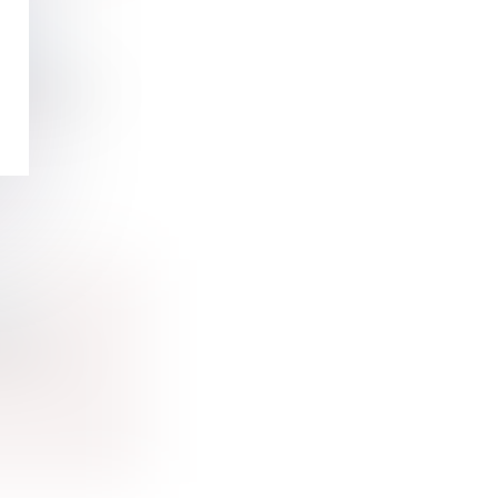
RIS
, cependant
ÉES?
ion
aient à