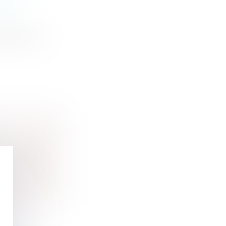
ÊTRE
 euros, le
N
erre stra...