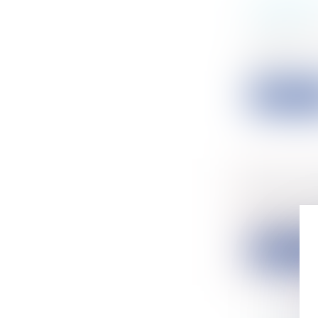
LE MONTA
PUBLIÉ?
Collectivité
Lorsque le 
mo...
Lire la su
MARL : 
Particulier
Vendredi 1er
Lire la su