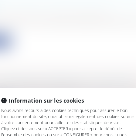
NT ESTIMÉ D'UN MARCHÉ PUBLIC DOIT-IL 
s
/
Marchés publics
/
Procédure de passation
montant d'un marché public excède le seuil des 90 000
ite
TÉMOIGNAGE DU MÉDIATEUR GUY BOTTEQUI
s
/
Consommation
/
Procédures
 février se déroulait le Congrès annuel d'Eurojuris en t
Information sur les cookies
ite
Nous avons recours à des cookies techniques pour assurer le bon
fonctionnement du site, nous utilisons également des cookies soumis
à votre consentement pour collecter des statistiques de visite.
Cliquez ci-dessous sur « ACCEPTER » pour accepter le dépôt de
l'ensemble des cookies ou sur « CONFIGURER » pour choisir quels