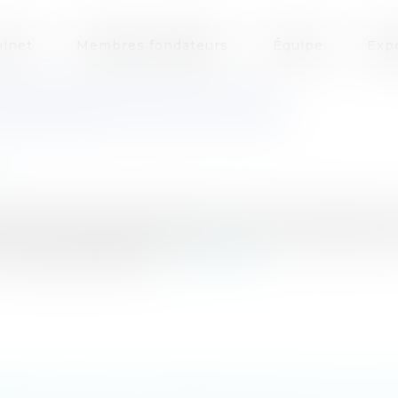
inet
Membres fondateurs
Équipe
Exp
EXPÉRIMENTATION À PARIS
inistère de la santé, cependant une première salle 
 à Paris à titre expérimental.Ouverture d'une salle d
que appelée péjorati...
Lire la suite