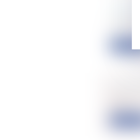
SALLE DE
Particulier
L'informati
u...
Lire la su
LE PLU P
Collectivité
Les dispos
l'insta...
Lire la su