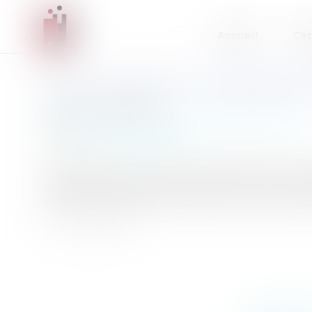
Accueil
Cab
SALLE DE SHOOT : PREMIÈRE 
Publié le :
05/02/2013
Particuliers
/
Santé
/
Responsabilité médicale
Source :
www.eurojuris.fr
L'information n'a pas été confirmée par le M
appelée "salle de shoot" devrait être ouverte
première salle de consommation à moindre ris