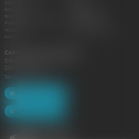
Contact
Eurojuris
Antoinette GACHON
René NOUGUES
NOUGUES
Plan du site
Politique de confidentialité
Mentions légales
Honoraires
Politique de cookies
Articles
CABINET GACHON-NOUGUES
3 Boulevard Saint-Pardoux
23000 GUÉRET
Tél :
05 55 52 02 80
NOUS CONTACTER
NOUS LOCALISER