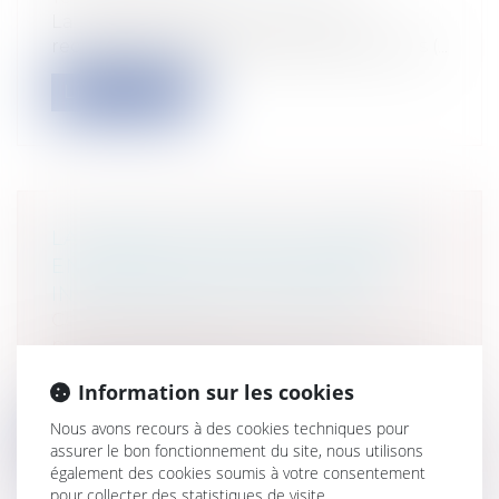
La Direction de l’animation de la
recherche, des études et des statistiques (...
Lire la suite
LA BONNE SANTÉ DU TOURISME
EN FRANCE, LE FONDS FRANCE
INVESTISSEMENT TOURISME
Collectivités
/
Finances locales
/
Droit
public économique
Dans le droit fil du précédent article que
Information sur les cookies
j'écrivais sur les bonnes nouvelle...
Nous avons recours à des cookies techniques pour
Lire la suite
assurer le bon fonctionnement du site, nous utilisons
également des cookies soumis à votre consentement
pour collecter des statistiques de visite.