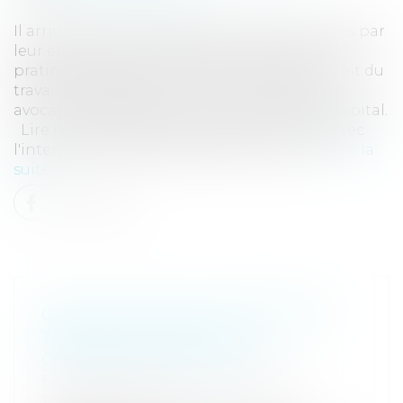
Il arrive que certains salariés soient contactés par
leur employeur pendant leurs congés. Une
pratique courante, mais réprouvée par le droit du
travail. Décryptage avec François VACCARO,
avocat spécialiste en droit du travail, pour Capital.
Lire l'article de Capital.fr du 17 juillet 2018 avec
l'interview de François VACCARO : E-mail...
Lire la
suite
QUELLES SONT LES DURÉES DE
TRAVAIL EN EUROPE ?
COMPARAISON DE 8 PAYS
Entreprises
/
Ressources humaines
/
Temps de travail