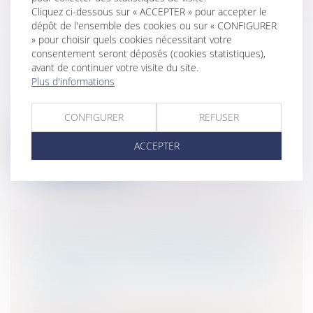
Cliquez ci-dessous sur « ACCEPTER » pour accepter le
dépôt de l'ensemble des cookies ou sur « CONFIGURER
» pour choisir quels cookies nécessitant votre
consentement seront déposés (cookies statistiques),
SALARIÉS : QUEL DROIT À LA
avant de continuer votre visite du site.
DÉCONNEXION EN VACANCES ?
Plus d'informations
Particuliers
/
Emploi
/
Contrat de travail
Il arrive que certains salariés soient
CONFIGURER
REFUSER
contactés par leur employeur pendant l...
ACCEPTER
Lire la suite
ACTIVITÉ D'ENTRAINEMENT DE
CHEVAUX : LA RESPONSABILITÉ DE
L'ENTRAÎNEUR À L'ÉGARD DE SES
SALARIÉS
Entreprises
/
Gestion de l'entreprise
/