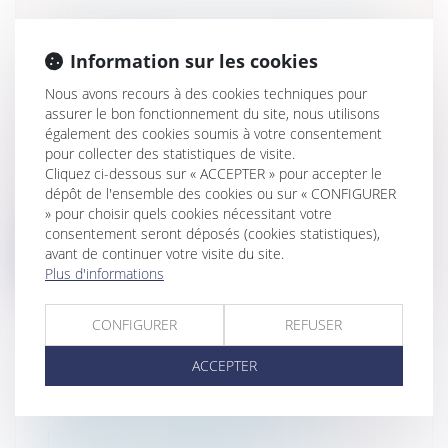
LA RÉCEPTION TACITE IMPLIQUE
UNE VOLONTÉ NON ÉQUIVOQUE
Information sur les cookies
DU MAITRE DE L'OUVRAGE DE
Nous avons recours à des cookies techniques pour
RECEVOIR L'OUVRAGE
assurer le bon fonctionnement du site, nous utilisons
Particuliers
/
Patrimoine
/
Construction
également des cookies soumis à votre consentement
Entreprises
/
Gestion de l'entreprise
/
pour collecter des statistiques de visite.
Construction Immobilier
Cliquez ci-dessous sur « ACCEPTER » pour accepter le
dépôt de l'ensemble des cookies ou sur « CONFIGURER
Depuis un arrêt de principe de la 3ème
» pour choisir quels cookies nécessitant votre
Chambre civile de la Cour de cassation...
consentement seront déposés (cookies statistiques),
avant de continuer votre visite du site.
Lire la suite
Plus d'informations
CONFIGURER
REFUSER
ACCEPTER
LE RISQUE PÉNAL EN CAS DE
FUSION-ABSORPTION : PEU
IMPORTE LA FORME DE LA