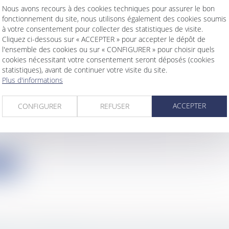
t du 12 juin 2025 (Cour de Cassation, Chambre civile 1, 1
Nous avons recours à des cookies techniques pour assurer le bon
fonctionnement du site, nous utilisons également des cookies soumis
ite
à votre consentement pour collecter des statistiques de visite.
Cliquez ci-dessous sur « ACCEPTER » pour accepter le dépôt de
l'ensemble des cookies ou sur « CONFIGURER » pour choisir quels
cookies nécessitant votre consentement seront déposés (cookies
statistiques), avant de continuer votre visite du site.
Plus d'informations
XPLOITATION DE L’IMAGE DES SPORTIFS : LE
ACCEPTER
CONFIGURER
REFUSER
T SCELLÉ !
s
/
Santé
/
Sport
s et entraîneurs professionnels peuvent conclure, avec
ite