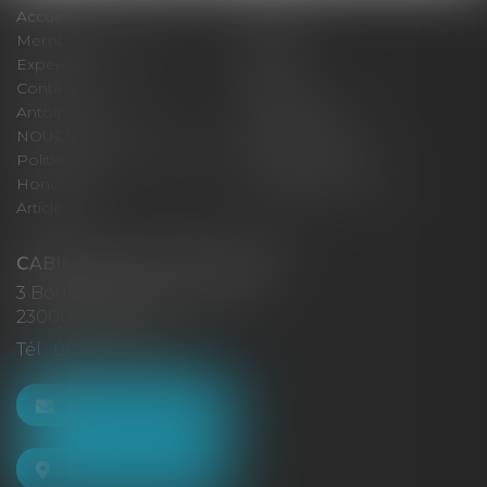
Accueil
Cabinet
Membres fondateurs
Équipe
Expertises
Actus
Contact
Eurojuris
Antoinette GACHON
René NOUGUES
NOUGUES
Plan du site
Politique de confidentialité
Mentions légales
Honoraires
Politique de cookies
Articles
CABINET GACHON-NOUGUES
3 Boulevard Saint-Pardoux
23000 GUÉRET
Tél :
05 55 52 02 80
NOUS CONTACTER
NOUS LOCALISER