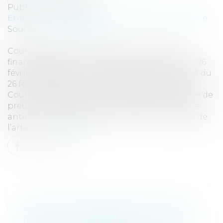
Publié le :
17/04/2025
Entreprises
/
Marketing et ventes
/
Concurrence
Source :
www.eurojuris.fr
Cour de cassation, Chambre commerciale,
financière et économique, arrêt n° 95 FS-B du 26
février 2025, pourvoi n° S 23-18.599 Par un arrêt du
26 février 2025, la chambre commerciale de la
Cour de cassation a confirmé l’exigence stricte de
preuve d’un préjudice résultant d’une entente
anticoncurrentielle avant l’entrée en vigueur de
l’article...
Lire la suite
SOUS-CAUTIONNEMENT : PAS DE
DEVOIR DE MISE EN GARDE POUR