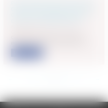
PAS D’INFRACTION À UNE CLAUSE
DE NON-CONCURRENCE DANS UN
CONTRAT DE FRANCHISE POUR
DES ACTES PRÉPARATOIRES
Entreprises
/
Marketing et ventes
/
Concurrence
Cass. com., 19 mars 2025, n° 23-22.925,
publié au Bulletin La chambre comm...
Lire la suite
<<
<
...
55
56
57
58
59
60
61
...
>
>>