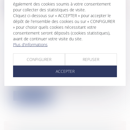
également des cookies soumis à votre consentement
Lire la suite
pour collecter des statistiques de visite.
Cliquez ci-dessous sur « ACCEPTER » pour accepter le
dépôt de l'ensemble des cookies ou sur « CONFIGURER
» pour choisir quels cookies nécessitant votre
consentement seront déposés (cookies statistiques),
avant de continuer votre visite du site.
RESPONSABILITÉ POUR ENTENTE :
Plus d'informations
NÉCESSITÉ DE PROUVER LE
PRÉJUDICE
CONFIGURER
REFUSER
Entreprises
/
Marketing et ventes
/
Concurrence
ACCEPTER
Cour de cassation, Chambre commerciale,
financière et économique, arrêt n° 95...
Lire la suite