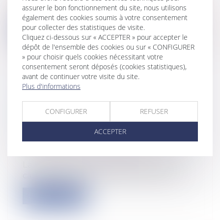
assurer le bon fonctionnement du site, nous utilisons
au sein des baux commerciaux contin...
également des cookies soumis à votre consentement
pour collecter des statistiques de visite.
Lire la suite
Cliquez ci-dessous sur « ACCEPTER » pour accepter le
dépôt de l'ensemble des cookies ou sur « CONFIGURER
» pour choisir quels cookies nécessitant votre
consentement seront déposés (cookies statistiques),
avant de continuer votre visite du site.
Plus d'informations
SANCTION PÉNALE DE LA NON
PUBLICATION DES COMPTES
CONFIGURER
REFUSER
SOCIAUX ET ACTION SOCIALE UT
SINGULI
ACCEPTER
Entreprises
/
Gestion de l'entreprise
/
Communication et vie sociale
La Chambre criminelle de la Cour de
cassation, dans un arrêt du 12 février 20...
Lire la suite