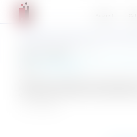
Accueil
Cab
REPRISE D'UNE ACTIVITÉ ÉC
Auteur : DROUINEAU Thomas
Publié le :
26/11/2007
Collectivités
/
Services publics
/
Fonction publi
Source :
www.eurojuris.fr
Reprise d'une activité économique privée par 
rémunérations des agents.Les critères fixés par 
de transposition du Droit Communautaire à la