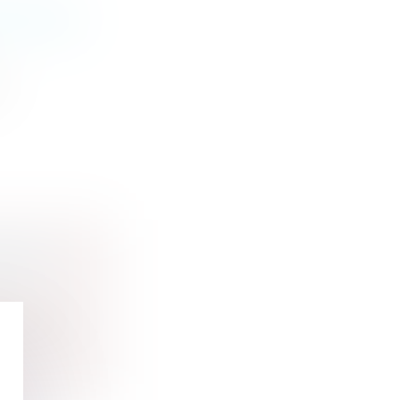
RITÉ DES
t
LE DU
 où il a...