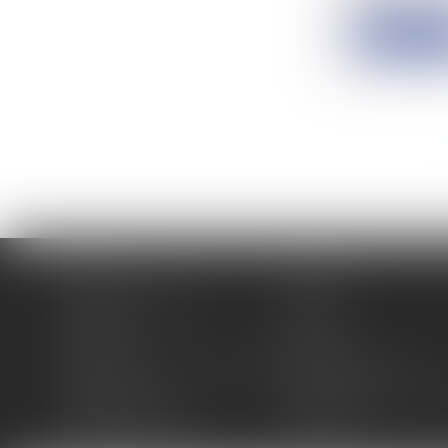
Lire la su
Accueil
Cabinet
Membres fondateurs
Équipe
Expertises
Actus
Contact
Eurojuris
Antoinette GACHON NOUGUES
René NOUGUES
Plan du site
Politique de confidentia
Mentions légales
Honoraires
Politique de cookies
Articles