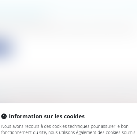
TE DE LA CONTRIBUTION SOCIALE DE SOLIDA
S AMÉNAGÉES
s
/
Finances
/
Fiscalité
inancement de la sécurité sociale pour 2006, en faisan
ite
U TESTAMENT RÉGI PAR LE LIEU DU DOMICI
UR
s
/
Famille
/
Successions
 de nationalité française, s'est établi au Canada en 1973
Information sur les cookies
ite
Nous avons recours à des cookies techniques pour assurer le bon
fonctionnement du site, nous utilisons également des cookies soumis