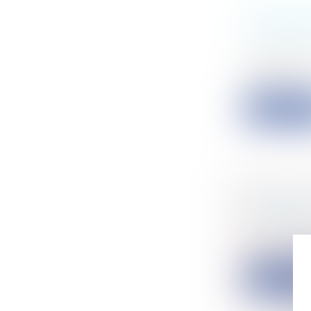
L'ASSIET
SOCIÉTÉ
Entreprise
La loi de F
référence...
Lire la su
FORME D
TESTATE
Particulier
Jean-Marc X,
Lire la su