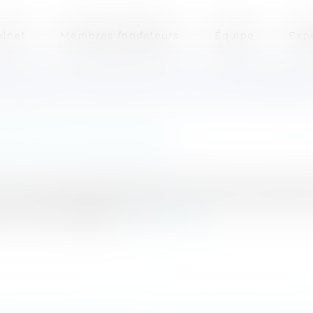
inet
Membres fondateurs
Équipe
Exp
ONOMIQUE PRIVÉE PAR UNE PERSONN
que / Personnel administratif
une personne publique dans le cadre d'un service publ
le Conseil d'EtatLes dispositions de l’article 20 de la 
 Fonction Publique s...
Lire la suite