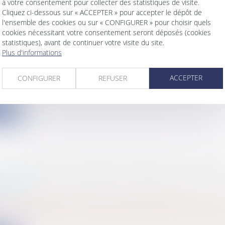
à votre consentement pour collecter des statistiques de visite.
Cliquez ci-dessous sur « ACCEPTER » pour accepter le dépôt de
l'ensemble des cookies ou sur « CONFIGURER » pour choisir quels
cookies nécessitant votre consentement seront déposés (cookies
 D'UNE ACTIVITÉ ÉCONOMIQUE PRIVÉE PAR 
statistiques), avant de continuer votre visite du site.
Plus d'informations
E PUBLIQUE
s
/
Services publics
/
Fonction publique / Personnel ad
ACCEPTER
une activité économique privée par une personne pub
CONFIGURER
REFUSER
ite
E-OVER BY A NEW BORN COMPANY OF PREV
MENTS
s
/
Vie de l'entreprise
/
Création de l'entreprise
 rendered by the Commercial chamber of the Suprem