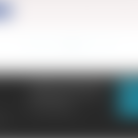
ite
<<
<
...
1406
1407
1408
1409
1410
1411
1412
...
>
>>
CABINET GACHON-NOUGUES
N
3 Boulevard Saint-Pardoux
23000 GUÉRET
N
Tél :
05 55 52 02 80
lité