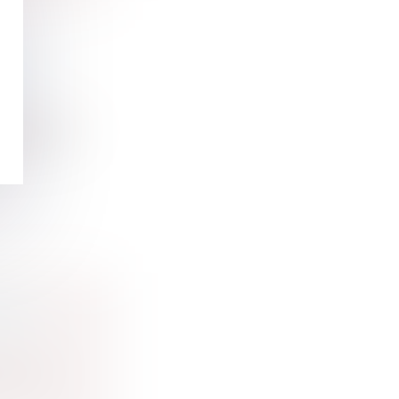
UNE
ministratif
lique dans
IOUS
e Court