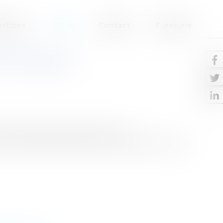
ertises
Actus
Contact
Eurojuris
E PUBLIQUE
ic administratif : attention aux
loi du 26 juillet 2005 portant diverses mesures