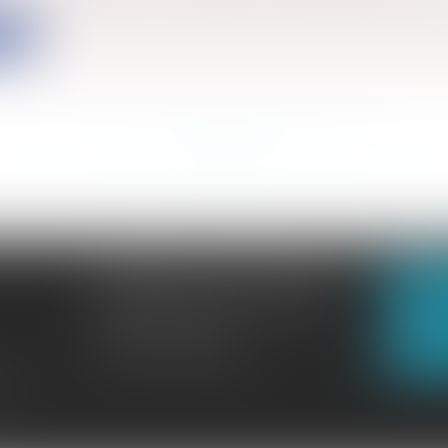
ite
<<
<
...
120
121
122
123
124
125
126
...
>
>>
CABINET GACHON-NOUGUES
N
3 Boulevard Saint-Pardoux
23000 GUÉRET
N
Tél :
05 55 52 02 80
lité