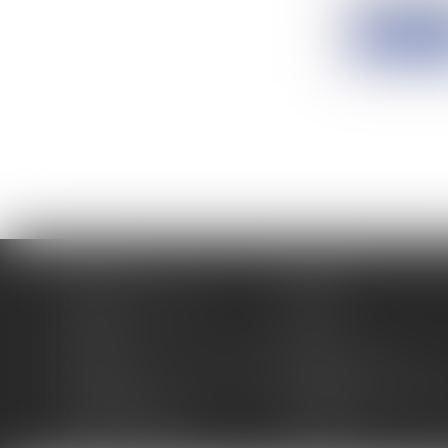
Lire la su
Accueil
Cabinet
Membres fondateurs
Équipe
Expertises
Actus
Contact
Eurojuris
Antoinette GACHON NOUGUES
René NOUGUES
Plan du site
Politique de confidentia
Mentions légales
Honoraires
Politique de cookies
Articles