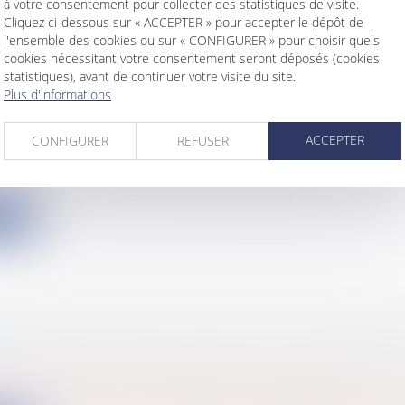
à votre consentement pour collecter des statistiques de visite.
Cliquez ci-dessous sur « ACCEPTER » pour accepter le dépôt de
l'ensemble des cookies ou sur « CONFIGURER » pour choisir quels
cookies nécessitant votre consentement seront déposés (cookies
statistiques), avant de continuer votre visite du site.
Plus d'informations
INDEMNITAIRE DU SOUS-TRAITANT PRIVÉ DE
NEMENT ET QUELQUES RAPPELS ESSENTIEL
ACCEPTER
CONFIGURER
REFUSER
s
/
Gestion de l'entreprise
/
Construction Immobilier
iv, 7 mars 2024, n° 22-23.309, Publié au bulletin Afin de l
ite
ONDITION D'APPLICATION DE LA RESPONSAB
s
/
Gestion de l'entreprise
/
Construction Immobilier
iv, 15 février 2024, n° 22-18.672 La responsabilité in sol