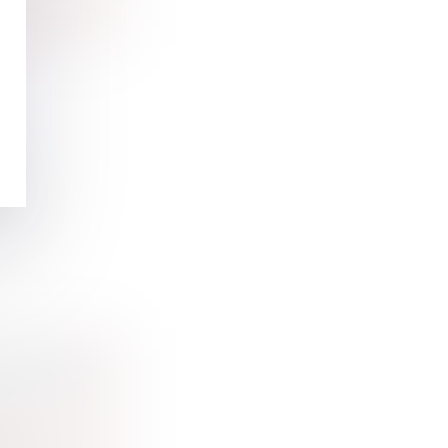
S
ui...
ILITÉ IN
idum...