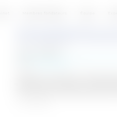
inet
Membres fondateurs
Équipe
Exp
RÉGIME INDEMNITAIRE DU SOU
CAUTIONNEMENT ET QUELQUES
Auteur : GAUVIN Ludovic
Publié le :
12/03/2024
Entreprises
/
Gestion de l'entreprise
/
Constru
Source :
www.eurojuris.fr
Cass, 3ème civ, 7 mars 2024, n° 22-23.309, Publié
dispositions protectrices de la Loi du 31 décemb
l’entrepreneur principal doit, en application de
son sous-traitant et à l’agrément de ses condi