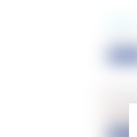
ABSENCE
PASSAGE
Particulier
Cass, 3ème c
Lire la su
LE WHISK
Particulier
Entreprise
À l’occasio
proposent..
Lire la su