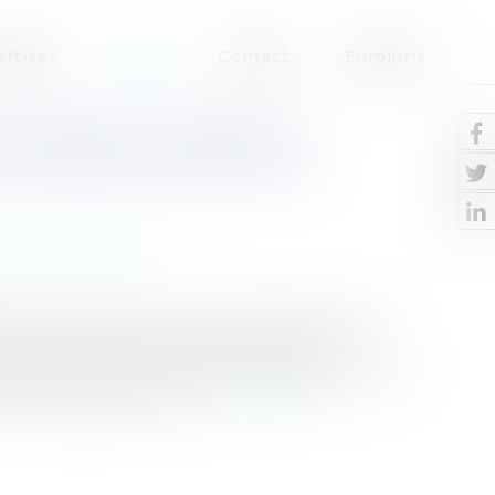
ertises
Actus
Contact
Eurojuris
S-TRAITANT PRIVÉ DE
 RAPPELS ESSENTIELS
ction Immobilier
 au bulletin Afin de lui faire bénéficier des
re 1975, relative à la sous-traitance,
 l’article 3, faire procéder à l’acceptation de
tions de paiement pa...
Lire la suite