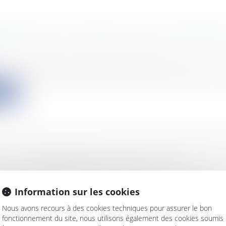
 D'ENCLAVE ET EXERCICE D'UNE TOLÉRANC
s
/
Patrimoine
/
Copropriété et voisinage
iv, 14 mars 2024, n° 22-15.205, Formation de section, Pu
ite
Y : JURIDIQUEMENT, DE QUOI S’AGIT-IL ?
s
/
Consommation
/
Agroalimentaire
s
/
Marketing et ventes
/
Publicité/ marketing
Information sur les cookies
n de la Saint Patrick, Flavien Meunier et Karen Sammie
.
Nous avons recours à des cookies techniques pour assurer le bon
fonctionnement du site, nous utilisons également des cookies soumis
ite