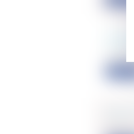
RÉGIME 
CAUTION
Entreprise
Cass, 3ème c
Lire la su
SUR LA C
SOLIDUM
Entreprise
Cass, 3ème c