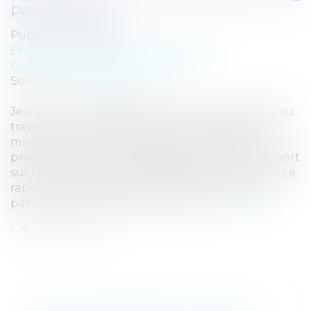
PATRONALE
Publié le :
25/10/2013
Entreprises
/
Gestion de l'entreprise
/
Communication et vie sociale
Source :
www.eurojuris.fr
Jean-Denis COMBREXELLE, Directeur général du
travail, a remis le 23 octobre à Michel SAPIN,
ministre du Travail, de l’emploi, de la formation
professionnelle et du dialogue social, son rapport
sur la réforme de la représentativité patronale.Le
rapport sur la réforme de la représentativité
patronale Ce rapport sur la réfor...
Lire la suite