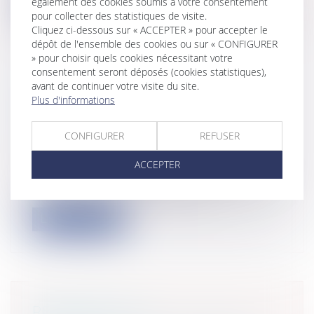
Lire la suite
également des cookies soumis à votre consentement
pour collecter des statistiques de visite.
Cliquez ci-dessous sur « ACCEPTER » pour accepter le
dépôt de l'ensemble des cookies ou sur « CONFIGURER
» pour choisir quels cookies nécessitant votre
consentement seront déposés (cookies statistiques),
avant de continuer votre visite du site.
LE DÉCRET N° 2013-879 DU 1ER
Plus d'informations
OCTOBRE 2013 RELATIF AU
CONTENTIEUX DE L'URBANISME
CONFIGURER
REFUSER
Collectivités
/
Urbanisme
/
Permis de
construire/ Documents d'urbanisme
ACCEPTER
Ce décret s'inscrit dans une succession de
textes qui visent à accélérer les...
Lire la suite
RÉFORME DE LA