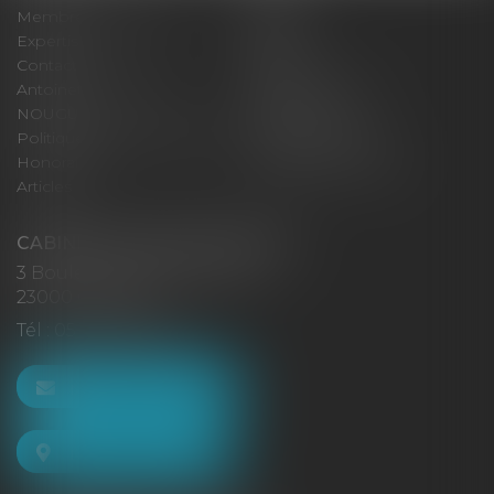
Membres fondateurs
Équipe
Expertises
Actus
Contact
Eurojuris
Antoinette GACHON
René NOUGUES
NOUGUES
Plan du site
Politique de confidentialité
Mentions légales
Honoraires
Politique de cookies
Articles
CABINET GACHON-NOUGUES
3 Boulevard Saint-Pardoux
23000 GUÉRET
Tél :
05 55 52 02 80
NOUS CONTACTER
NOUS LOCALISER