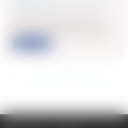
REPRÉSENTATIVITÉ PATRONALE
Entreprises
/
Gestion de l'entreprise
/
Communication et vie sociale
Jean-Denis COMBREXELLE, Directeur
général du travail, a remis le 23 octobre à...
Lire la suite
<<
<
...
790
791
792
793
794
795
796
...
>
>>
Accueil
Cabinet