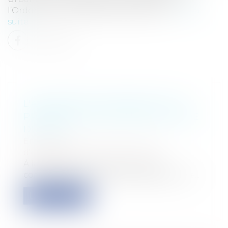
l’Ordonnance du 8 décembre 2005, la...
Lire la
suite
L'ACQUÉREUR INDEMNISÉ D'UN
PRÉJUDICE DOIT PAYER LE SOLDE
DU PRIX
Entreprises
/
Contentieux
/
Voies
d'exécution
À la suite de la vente d'un terrain
constructible, la société venderesse, une...
Lire la suite