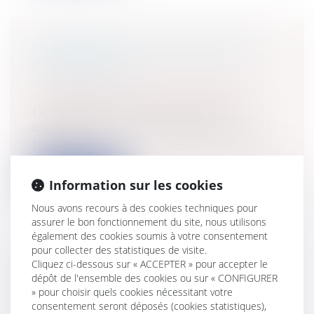
RÉFORME DES AUTORISATIONS
D'URBANISME
Collectivités
/
Urbanisme
/
Permis de
construire/ Documents d'urbanisme
Les précédentes réformes les plus
conséquentes en matière d’urbanisme
résulta...
Lire la suite
Information sur les cookies
Nous avons recours à des cookies techniques pour
assurer le bon fonctionnement du site, nous utilisons
également des cookies soumis à votre consentement
pour collecter des statistiques de visite.
PÔLES DE L’INSTRUCTION : ENFIN
Cliquez ci-dessous sur « ACCEPTER » pour accepter le
dépôt de l'ensemble des cookies ou sur « CONFIGURER
DES PRÉCISIONS
» pour choisir quels cookies nécessitant votre
RÉGLEMENTAIRES!
consentement seront déposés (cookies statistiques),