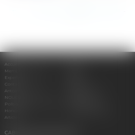
<<
<
...
1379
1380
1381
1382
1383
1384
1385
...
>
>>
Accueil
Cabinet
Membres fondateurs
Équipe
Expertises
Actus
Contact
Eurojuris
Antoinette GACHON
René NOUGUES
NOUGUES
Plan du site
Politique de confidentialité
Mentions légales
Honoraires
Politique de cookies
Articles
CABINET GACHON-NOUGUES