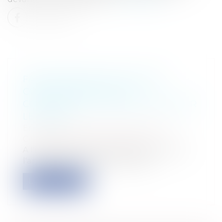
FAIRE RIMER PME AVEC RSE,
COMPTE-RENDU DE LA
CONFÉRENCE "QUELLES RSE POUR
LES PME"
Entreprises
/
Gestion de l'entreprise
/
Communication et vie sociale
A l'intersection du droit et de la finance,
l'analyse de la RSE se pose avec...
Lire la suite