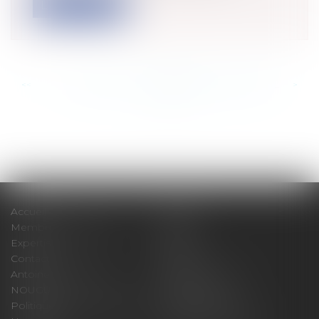
Lire la suite
<<
<
...
864
865
866
867
868
869
870
...
>
>>
Accueil
Cabinet
Membres fondateurs
Équipe
Expertises
Actus
Contact
Eurojuris
Antoinette GACHON
René NOUGUES
NOUGUES
Plan du site
Politique de confidentialité
Mentions légales