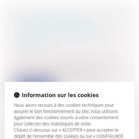
POLICE ADMINISTRATIVE: LE MAIRE
PEUT-IL DEMANDER À UN
OPÉRATEUR TÉLÉPHONIQUE
D'ENVISAGER DE DÉPLACER UNE
ANTENNE?
Collectivités
/
Contentieux
/
Tribunal
administratif/ Procédure administrative
Non.Pouvoir de police spéciale de l'Etat vs
pouvoir de police général du Mair...
Lire la suite
Information sur les cookies
Nous avons recours à des cookies techniques pour
assurer le bon fonctionnement du site, nous utilisons
également des cookies soumis à votre consentement
pour collecter des statistiques de visite.
LA NULLITÉ D'UNE CLAUSE QUI
Cliquez ci-dessous sur « ACCEPTER » pour accepter le
PORTE ATTEINTE AU PRINCIPE DE
dépôt de l'ensemble des cookies ou sur « CONFIGURER