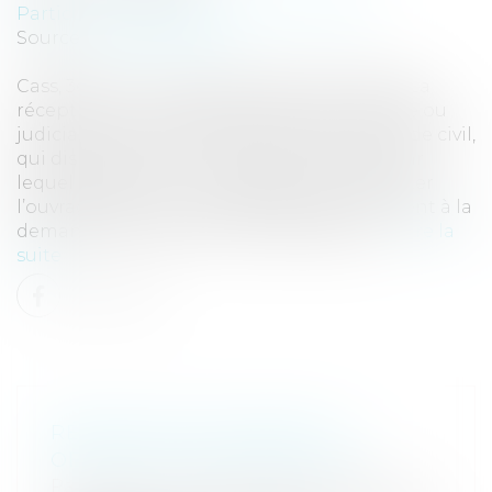
Particuliers
/
Patrimoine
/
Construction
Source :
www.eurojuris.fr
Cass, 3ème civ, 23 octobre 2025, n°22-20.146 La
réception d’un ouvrage, qu’elle soit amiable ou
judiciaire, est régie par l’article 1792-6 du code civil,
qui dispose que : « La réception est l’acte par
lequel le maître de l’ouvrage déclare accepter
l’ouvrage avec ou sans réserves. Elle intervient à la
demande de la partie la plus diligente, s...
Lire la
suite
RÉCEPTION JUDICIAIRE ET
OBLIGATION DE DÉMOLITION
Particuliers
/
Patrimoine
/
Construction