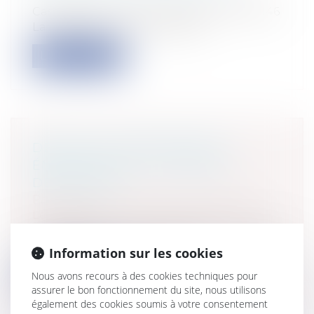
Cass, 3ème civ, 23 octobre 2025, n°22-20.146
La réception d’un ouvrage, qu...
Lire la suite
DÉFAUT DE PERFORMANCE
ÉNERGÉTIQUE ET GARANTIE
DÉCENNALE
Particuliers
/
Patrimoine
/
Immobilier /
Logement
Cass, 3ème civ, 23 octobre 2025, n°23-18.771
Un couple a procédé à l’acqui...
Information sur les cookies
Lire la suite
Nous avons recours à des cookies techniques pour
assurer le bon fonctionnement du site, nous utilisons
également des cookies soumis à votre consentement