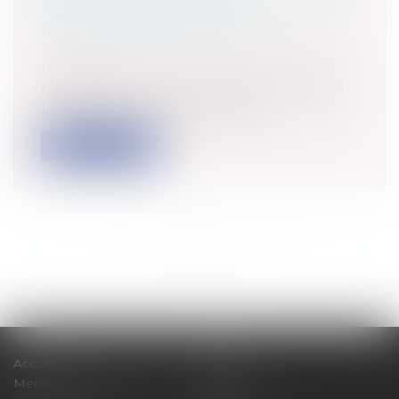
ÉNERGÉTIQUE ET RESPONSABILITÉ
DU DIAGNOSTIQUEUR
Particuliers
/
Patrimoine
/
Immobilier /
Logement
Cass, 3ème civ, 23 octobre 2025, n°23-18.771
Le diagnostic de performance...
Lire la suite
<<
<
...
23
24
25
26
27
28
29
...
>
>>
Accueil
Cabinet
Membres fondateurs
Équipe