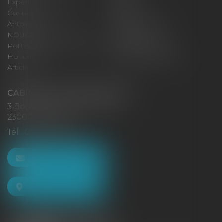
Expertises
Actus
Contact
Eurojuris
Antoinette GACHON
René NOUGUES
NOUGUES
Plan du site
Politique de confidentialité
Mentions légales
Honoraires
Politique de cookies
Articles
CABINET GACHON-NOUGUES
3 Boulevard Saint-Pardoux
23000 GUÉRET
Tél :
05 55 52 02 80
NOUS CONTACTER
NOUS LOCALISER