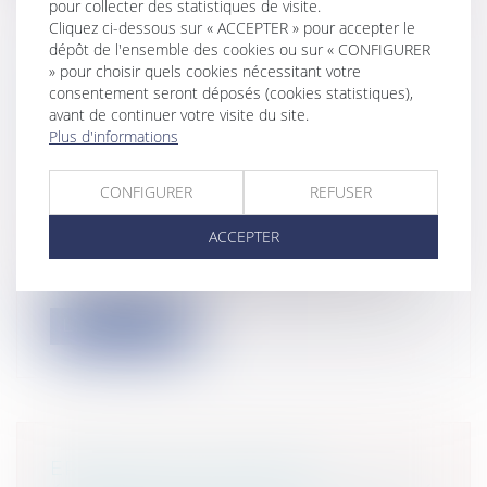
pour collecter des statistiques de visite.
Cliquez ci-dessous sur « ACCEPTER » pour accepter le
dépôt de l'ensemble des cookies ou sur « CONFIGURER
» pour choisir quels cookies nécessitant votre
CLAUSE DE JURIDICTION
consentement seront déposés (cookies statistiques),
ÉTRANGÈRE : L’INDIVISIBILITÉ DU
avant de continuer votre visite du site.
LITIGE NE SUFFIT PAS À L’ÉCARTER
Plus d'informations
Entreprises
/
Contentieux
/
Justice
commerciale
CONFIGURER
REFUSER
Collectivités
/
International
/
Droit
Européen / Droit communautaire
ACCEPTER
Une clause attributive de juridiction
étrangère, valablement stipulée, s’impo...
Lire la suite
ERREUR DE DIAGNOSTIC