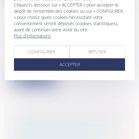
Cliquez ci-dessous sur « ACCEPTER » pour accepter le
dépôt de l'ensemble des cookies ou sur « CONFIGURER
» pour choisir quels cookies nécessitant votre
consentement seront déposés (cookies statistiques),
avant de continuer votre visite du site.
RADARS DE VITESSE ET NULLITÉ
Plus d'informations
Particuliers
/
Civil / Pénal
/
Permis de
conduire
Commençons l'année comme il se doit
CONFIGURER
REFUSER
avec une bonne nullité comme on les
ACCEPTER
aime...
Lire la suite
LA CONSIGNATION DES 5% OU LA
RETENUE DE GARANTIE DU SOLDE
DU PRIX DE VENTE DANS LES