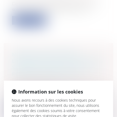
Dans un arrêt du 3 décembre 2024 à lire
sous le numéro 23 MA 01 951, la cour...
Lire la suite
MARQUE DE RENOMMÉE :
L’EXISTENCE D’UN LIEN ENTRE LES
SIGNES EN CONFLIT AU-DELÀ DU
PRINCIPE DE SPÉCIALITÉ
Entreprises
/
Marketing et ventes
/
Marques et brevets
Information sur les cookies
Le 4 décembre 2024, le Tribunal de l'Union
européenne a rendu plusieurs décis...
Nous avons recours à des cookies techniques pour
assurer le bon fonctionnement du site, nous utilisons
Lire la suite
également des cookies soumis à votre consentement
pour collecter des statistiques de visite.