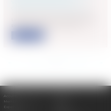
VEFA, LES CCMI OU LES
CONSTRUCTIONS D’IMMEUBLES
Particuliers
/
Patrimoine
/
Construction
La question des « 5% » relatifs au solde de
paiement des travaux ou au prix d...
Lire la suite
<<
<
...
74
75
76
77
78
79
80
...
>
>>
Accueil
Cabinet
Membres fondateurs
Équipe
Expertises
Actus