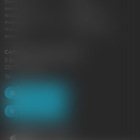
Contact
Eurojuris
Antoinette GACHON
René NOUGUES
NOUGUES
Plan du site
Politique de confidentialité
Mentions légales
Honoraires
Politique de cookies
Articles
CABINET GACHON-NOUGUES
3 Boulevard Saint-Pardoux
23000 GUÉRET
Tél :
05 55 52 02 80
NOUS CONTACTER
NOUS LOCALISER