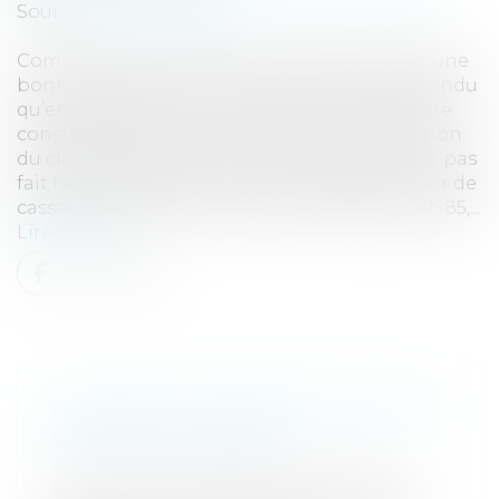
Source :
www.eurojuris.fr
Commençons l'année comme il se doit avec une
bonne nullité comme on les aime ! "Mais attendu
qu’en statuant ainsi, alors que l’infraction a été
constatée plus d’une année après la vérification
du cinémomètre en cause, la cour d’appel n’a pas
fait l’exacte application du texte susvisé ;" Cour de
cassation, Chambre criminelle, 11 décembre 1985,...
Lire la suite
LE DROIT DE PLAIDOIRIE, COMME
SON NOM L’INDIQUE !
Collectivités
/
Contentieux
/
Tribunal
administratif/ Procédure administrative