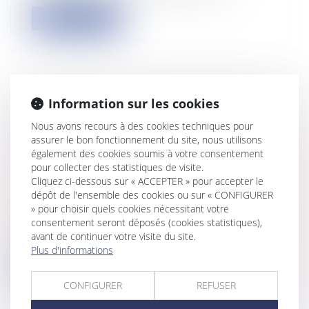
Lire la suite
Information sur les cookies
RADARS: SUR L'OBLIGATION DE
DÉNONCIATION DES SALARIÉS
Nous avons recours à des cookies techniques pour
assurer le bon fonctionnement du site, nous utilisons
PRÉVUE PAR LE NOUVEL ARTICLE
également des cookies soumis à votre consentement
121-6 DU CODE DE LA ROUTE
pour collecter des statistiques de visite.
Particuliers
/
Civil / Pénal
/
Permis de
Cliquez ci-dessous sur « ACCEPTER » pour accepter le
conduire
dépôt de l'ensemble des cookies ou sur « CONFIGURER
En cas d'infraction commise avec un
» pour choisir quels cookies nécessitant votre
véhicule de société notamment constatée
consentement seront déposés (cookies statistiques),
avant de continuer votre visite du site.
p...
Plus d'informations
Lire la suite
CONFIGURER
REFUSER