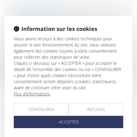
LES JURIDICTIONS
ADMINISTRATIVES MODERNISENT
LA RÉDACTION DE LEURS
Information sur les cookies
DÉCISIONS
Collectivités
/
Contentieux
/
Tribunal
Nous avons recours à des cookies techniques pour
assurer le bon fonctionnement du site, nous utilisons
administratif/ Procédure administrative
également des cookies soumis à votre consentement
Le Conseil d’État a publié un Vade-mecum
pour collecter des statistiques de visite.
sur la rédaction des décisions de la...
Cliquez ci-dessous sur « ACCEPTER » pour accepter le
dépôt de l'ensemble des cookies ou sur « CONFIGURER
Lire la suite
» pour choisir quels cookies nécessitant votre
consentement seront déposés (cookies statistiques),
avant de continuer votre visite du site.
Plus d'informations
CONFIGURER
REFUSER
DROITS ET AUX OBLIGATIONS DES
DEMANDEURS D'EMPLOI :
ACCEPTER
QUELLES NOUVEAUTÉS ?
Particuliers
/
Emploi
/
Retraite / Epargne