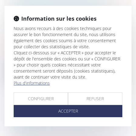
L'ÉGARD DES VICTIMES D'ACTES
DE TERRORISME À RAISON DES
Information sur les cookies
CARENCES DES SERVICES DE
RENSEIGNEMENT ?
Nous avons recours à des cookies techniques pour
Particuliers
/
Civil / Pénal
/
Victimes
assurer le bon fonctionnement du site, nous utilisons
également des cookies soumis à votre consentement
Collectivités
/
Contentieux
/
pour collecter des statistiques de visite.
Responsabilité administrative
Cliquez ci-dessous sur « ACCEPTER » pour accepter le
Seule une faute lourde est de nature à
dépôt de l'ensemble des cookies ou sur « CONFIGURER
engager la responsabilité de l'Etat à...
» pour choisir quels cookies nécessitant votre
consentement seront déposés (cookies statistiques),
Lire la suite
avant de continuer votre visite du site.
Plus d'informations
CONFIGURER
REFUSER
ACCEPTER
RÉVOCATION DU GÉRANT DE SARL:
DE L'IMPORTANCE DE BIEN
MOTIVER
Entreprises
/
Gestion de l'entreprise
/