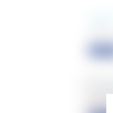
L’ÉCONO
MAJEUR
Collectivité
Le gouverne
et...
Lire la su
LES CON
SEMBLAN
Collectivité
Dans son ra
une...