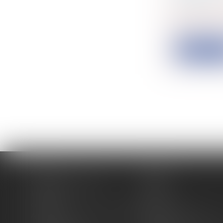
Collectivité
Le 2 juille
d...
Lire la su
Accueil
Cabinet
Membres fondateurs
Équipe
Expertises
Actus
Contact
Eurojuris
Antoinette GACHON NOUGUES
René NOUGUES