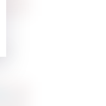
°23-...
EZ
T N’EN A