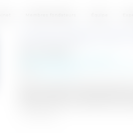
inet
Membres fondateurs
Équipe
Exp
LE QUASI-OUVRAGE EST BEL ET
Auteur : GAUVIN Ludovic
Publié le :
22/07/2025
Particuliers
/
Patrimoine
/
Construction
Entreprises
/
Gestion de l'entreprise
/
Constru
Source :
www.eurojuris.fr
Par un arrêt rendu le 10 juillet 2025 (Cass, 3ème 
cassation a confirmé la mise à mort de la not
chaleur installée sur un ouvrage existant, en 
en cassation formé à l’encontre d’un arrêt rend