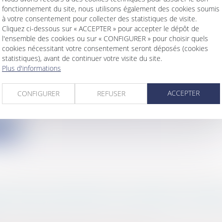
fonctionnement du site, nous utilisons également des cookies soumis
ite
à votre consentement pour collecter des statistiques de visite.
Cliquez ci-dessous sur « ACCEPTER » pour accepter le dépôt de
l'ensemble des cookies ou sur « CONFIGURER » pour choisir quels
cookies nécessitant votre consentement seront déposés (cookies
statistiques), avant de continuer votre visite du site.
Plus d'informations
-OUVRAGE EST BEL ET BIEN MORT !
s
/
Patrimoine
/
Construction
ACCEPTER
CONFIGURER
REFUSER
s
/
Gestion de l'entreprise
/
Construction Immobilier
 rendu le 10 juillet 2025 (Cass, 3ème civ, 10 juillet 2025, n
ite
ATION AU CHANGEMENT CLIMATIQUE : DORM
LES BRAVES GENS, L’EAU MONTE MAIS L’ETA