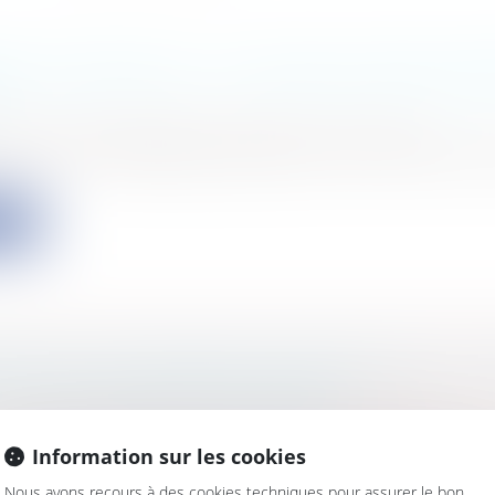
MIE TOURISTIQUE : UN LEVIER DE DÉVELOP
s
/
Finances locales
/
Droit public économique
ment s’intéresse depuis plusieurs mois à l’économie
ite
TRATS DE CONVERGENCE TERRITORIALE : LE
T D’UNE RELATION TRONQUÉE
s
/
Finances locales
/
Droit public économique
pport du 24 juillet 2025, la Cour des Comptes vient d
Information sur les cookies
Nous avons recours à des cookies techniques pour assurer le bon