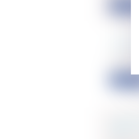
Lire la su
LE QUASI
Particulier
Entreprise
Par un arrêt
Lire la su
L’ADAPT
TRANQUIL
CURE !