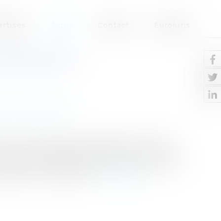
ertises
Actus
Contact
Eurojuris
 BIEN MORT !
ction Immobilier
civ, 10 juillet 2025, n°23-22.242), la Cour de
ion de quasi ouvrage au sujet d’une pompe à
rejetant par substitution de motif un pourvoi
u par la cour d’appel...
Lire la suite