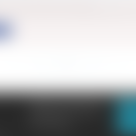
s
/
Environnement
/
Environnement
t, la commission des finances de l’assemblée a publié u
ite
<<
<
...
37
38
39
40
41
42
43
...
>
>>
CABINET GACHON-NOUGUES
N
3 Boulevard Saint-Pardoux
23000 GUÉRET
N
Tél :
05 55 52 02 80