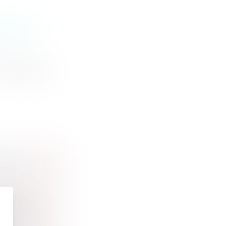
PEMENT
 touristique
 FAUX
e rendre