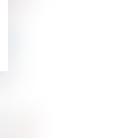
URFACES
NTÔT