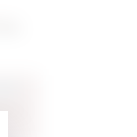
bution
novembre
AUSES
ce sur la