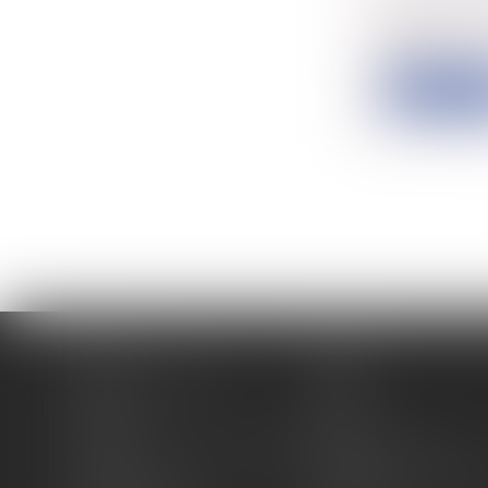
Les nouvell
élect...
Lire la su
Accueil
Cabinet
Membres fondateurs
Équipe
Expertises
Actus
Contact
Eurojuris
Antoinette GACHON NOUGUES
René NOUGUES
Plan du site
Politique de confidentia