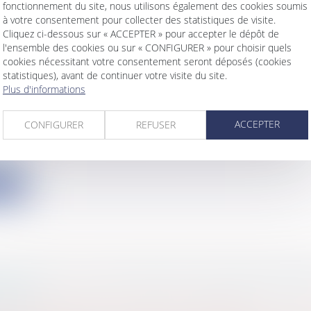
fonctionnement du site, nous utilisons également des cookies soumis
à votre consentement pour collecter des statistiques de visite.
Cliquez ci-dessous sur « ACCEPTER » pour accepter le dépôt de
l'ensemble des cookies ou sur « CONFIGURER » pour choisir quels
cookies nécessitant votre consentement seront déposés (cookies
ATIONS D'EXPLOITATIONS COMMERCIALES:
statistiques), avant de continuer votre visite du site.
Plus d'informations
MENT DE LA DURÉE POUR LES GRANDES S
E
ACCEPTER
CONFIGURER
REFUSER
s
/
Gestion de l'entreprise
/
Construction Immobilier
u 15 décembre 2016 allonge la durée de validité des
s...
ite
 PUBLICS: LA FACTURE ÉLECTRONIQUE BIE
OIRE
s
/
Marchés publics
/
Procédure de passation