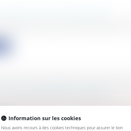
E RÉTRACTATION ET PROFESSIONNELS
s
/
Marketing et ventes
/
Contrats commerciaux/ distri
u jugement du Tribunal de Commerce de Nice du 4 
ite
ION DES CONSOMMATEURS CONTRE LES CL
: UN AVIS DE LA COUR DE CASSATION
s
/
Consommation
/
Contrats de vente / Prêts
s du 28 novembre 2016, la cour de cassation se pronon
Information sur les cookies
ite
Nous avons recours à des cookies techniques pour assurer le bon