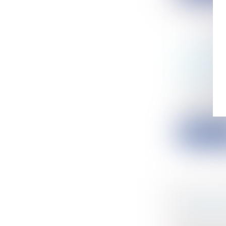
AUTORIS
ALLONGE
DE VENT
Entreprise
Un décret d
autorisation
Lire la su
MARCHÉS
OBLIGAT
Collectivité