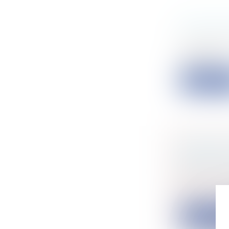
DROIT D
Entreprise
A propos d
2016 RG n°...
Lire la su
PROTECT
ABUSIVES
Particulier
Dans un avi
val...
Lire la su