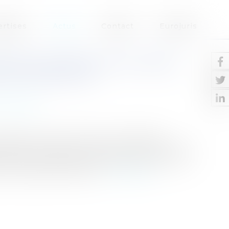
ertises
Actus
Contact
Eurojuris
EURS CONTRE LES CLAUSES
R DE CASSATION
te / Prêts
assation se prononce sur la validité de
ans les contrats de crédit à la consommation:
te comme abusive, au sens de l’article L. 132-1
antérieure à celle iss...
Lire la suite