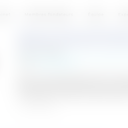
inet
Membres fondateurs
Équipe
Exp
PROTECTION DES CONSOMMAT
ABUSIVES: UN AVIS DE LA COU
Publié le :
21/12/2016
Particuliers
/
Consommation
/
Contrats de ven
Source :
www.eurojuris.fr
Dans un avis du 28 novembre 2016, la cour de c
plusieurs clauses régulièrement rencontrées d
Elle indique que: 1°/ Doit être réputée non écri
du code de la consommation, dans sa rédaction 