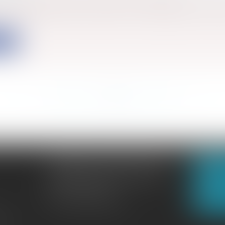
es obligations de transmission et d'acceptation des f
ite
<<
<
...
555
556
557
558
559
560
561
...
>
>>
CABINET GACHON-NOUGUES
N
3 Boulevard Saint-Pardoux
23000 GUÉRET
N
Tél :
05 55 52 02 80
lité