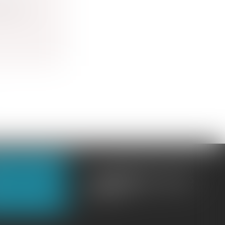
actures
OUS CONTACTER
OUS LOCALISER