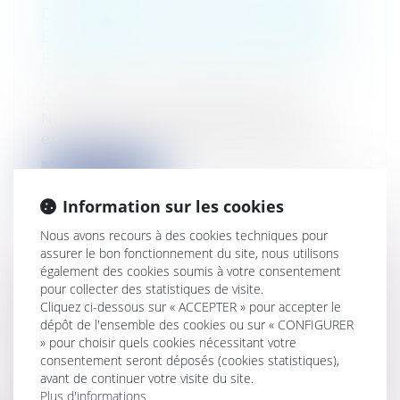
DES MAIRES : QUELLES MESURES
ENVISAGÉES FACE AUX VIOLENCES
EXERCÉES À LEUR ENCONTRE ?
Collectivités
/
Services publics
/
Fonction
publique / Personnel administratif
Nul n’ignore la hausse des violences
exercées à l’encontre des élus locaux et...
Lire la suite
Information sur les cookies
Nous avons recours à des cookies techniques pour
assurer le bon fonctionnement du site, nous utilisons
également des cookies soumis à votre consentement
pour collecter des statistiques de visite.
LES DROITS DE LA NATURE
Cliquez ci-dessous sur « ACCEPTER » pour accepter le
PROGRESSENT EN MARTINIQUE
dépôt de l'ensemble des cookies ou sur « CONFIGURER
Collectivités
/
Environnement
/
» pour choisir quels cookies nécessitant votre
Environnement
consentement seront déposés (cookies statistiques),
Le 18 septembre 2023, la « Déclaration des
avant de continuer votre visite du site.
droits des Salines en Martinique »...
Plus d'informations