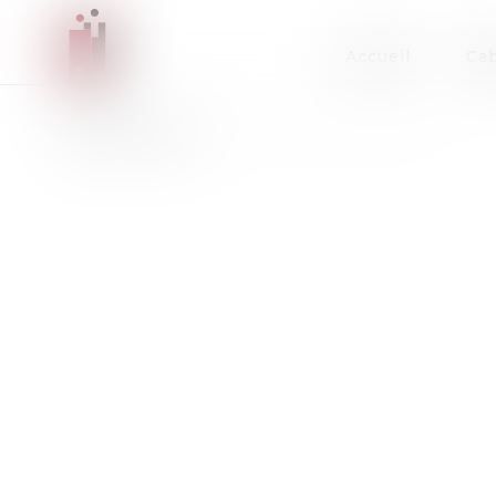
Accueil
Cab