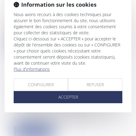
CONSTITUTIONNEL
Information sur les cookies
Collectivités
/
Environnement
/
Nous avons recours à des cookies techniques pour
Environnement
assurer le bon fonctionnement du site, nous utilisons
Dans une décision du 13 août 2015, le
également des cookies soumis à votre consentement
Conseil constitutionnel s'est prononcé...
pour collecter des statistiques de visite.
Cliquez ci-dessous sur « ACCEPTER » pour accepter le
Lire la suite
dépôt de l'ensemble des cookies ou sur « CONFIGURER
» pour choisir quels cookies nécessitant votre
consentement seront déposés (cookies statistiques),
avant de continuer votre visite du site.
Plus d'informations
TRAVAIL DISSIMULÉ: CONFORMITÉ
CONFIGURER
REFUSER
DE L'ARTICLE L. 8222-2 DU CODE
ACCEPTER
DU TRAVAIL À LA CONSTITUTION
Entreprises
/
Finances
/
Fiscalité
Le Conseil constitutionnel a été saisi le 5
juin 2015 par le Conseil d'État d...
Lire la suite