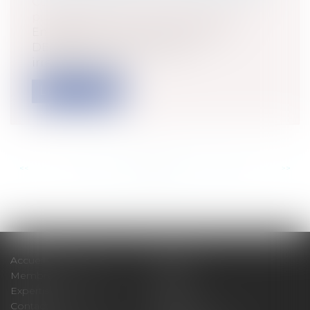
Collectivités
/
Services publics
/
Fonction
publique / Personnel administratif
En application de la jurisprudence
DEBERLES, un agent public
irrégulièrement...
Lire la suite
<<
<
...
117
118
119
120
121
122
123
...
>
>>
Accueil
Cabinet
Membres fondateurs
Équipe
Expertises
Actus
Contact
Eurojuris