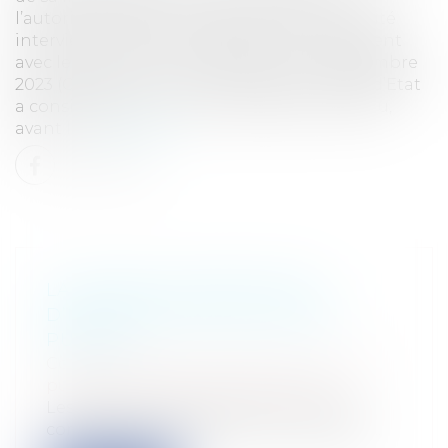
l’autorisation de prolongation de son activité
intervienne avant la rupture du lien de l'agent
avec le service. Par une décision du 22 décembre
2023 (CE, 22 déc. 2023, n° 472933), le Conseil d’Etat
a considéré que : « lorsqu'un agent a obtenu,
avant l...
Lire la suite
LA NOUVELLE OBLIGATION
D’INFORMATION DES AGENTS
PUBLICS
Collectivités
/
Services publics
/
Fonction
publique / Personnel administratif
Les agents publics, fonctionnaires et
contractuels, bénéficient d’un nouveau...