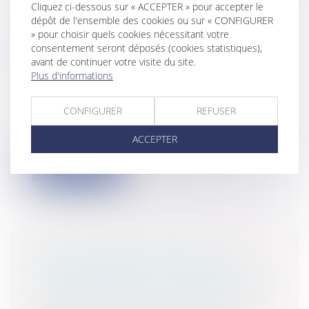
Cliquez ci-dessous sur « ACCEPTER » pour accepter le
dépôt de l'ensemble des cookies ou sur « CONFIGURER
PROLONGATION AU-DELÀ DE LA
» pour choisir quels cookies nécessitant votre
LIMITE D’ÂGE DE DÉPART À LA
consentement seront déposés (cookies statistiques),
RETRAITE : LES PRÉCISIONS DU
avant de continuer votre visite du site.
Plus d'informations
CONSEIL D’ÉTAT
Collectivités
/
Services publics
/
Fonction
publique / Personnel administratif
CONFIGURER
REFUSER
Un agent peut-il continuer de travailler
ACCEPTER
au-delà de sa limite d’âge ? Oui, à...
Lire la suite
ÉVICTION IRRÉGULIÈRE D’UN
FONCTIONNAIRE : PRÉCISIONS SUR
L’INDEMNISATION DU PRÉJUDICE