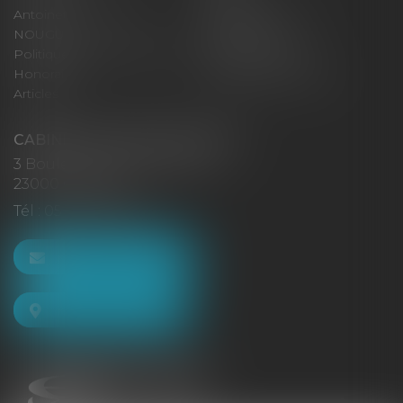
Antoinette GACHON
René NOUGUES
NOUGUES
Plan du site
Politique de confidentialité
Mentions légales
Honoraires
Politique de cookies
Articles
CABINET GACHON-NOUGUES
3 Boulevard Saint-Pardoux
23000 GUÉRET
Tél :
05 55 52 02 80
NOUS CONTACTER
NOUS LOCALISER