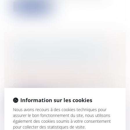
Lire la suite
DÉCÈS DE LA NOTION DE QUASI-
OUVRAGE ET ÉLÉMENTS DE
RÉFLEXION SUR L'OFFICE DU JUGE
Particuliers
/
Patrimoine
/
Construction
Entreprises
/
Gestion de l'entreprise
/
Construction Immobilier
Cass, 3ème civ, 21 mars 2024, n°22-18.694,
Publié au bulletin L’office de...
Information sur les cookies
Lire la suite
Nous avons recours à des cookies techniques pour
assurer le bon fonctionnement du site, nous utilisons
également des cookies soumis à votre consentement
pour collecter des statistiques de visite.