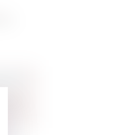
ion
 et la
ABILITÉ
 en posan...