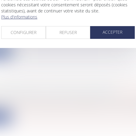
cookies nécessitant votre consentement seront déposés (cookies
statistiques), avant de continuer votre visite du site.
Plus d'informations
ET DE SUPPRESSION DU JUGE D'INSTRUCTIO
s
/
Civil / Pénal
/
Procédure pénale / Procédure civile
on de la Commission Leger vise à repenser la procédur
ACCEPTER
CONFIGURER
REFUSER
ite
IAIRES DANS LA FONCTION PUBLIQUE
s
/
Services publics
/
Fonction publique / Personnel ad
blié au JO du 23 juillet fixe les règles concernant les s
ite