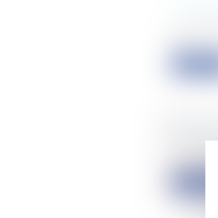
LE PROJE
Collectivité
La loi n° 2
lutte...
Lire la su
QUELLES
MÉDICAL
Particulier
La loi du 4 
Lire la su