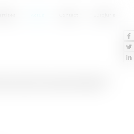
ertises
Actus
Contact
Eurojuris
iaux de la réforme de la procédure pénale est
 a été institué sous l’impulsion de Madame