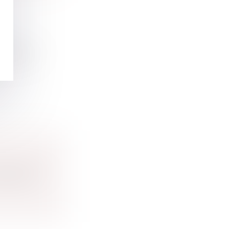
N
e pénale.
ministratif
tagiaire...