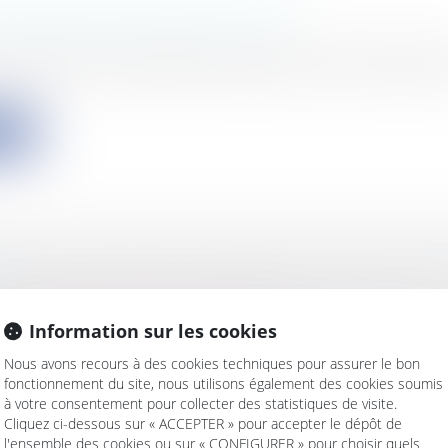
T URBAIN PARTENARIAL (PUP)
s
/
Urbanisme
/
Ouvrages et travaux publics/Construct
009-323, 25 mars 2009 de mobilisation pour le logement
ite
 FAUTES PEUVENT ENTRAÎNER UNE RESPONS
E?
s
/
Santé
/
Responsabilité médicale
Information sur les cookies
mars 2002 a repris l’héritage du droit positif antérieur
Nous avons recours à des cookies techniques pour assurer le bon
ite
fonctionnement du site, nous utilisons également des cookies soumis
à votre consentement pour collecter des statistiques de visite.
Cliquez ci-dessous sur « ACCEPTER » pour accepter le dépôt de
l'ensemble des cookies ou sur « CONFIGURER » pour choisir quels