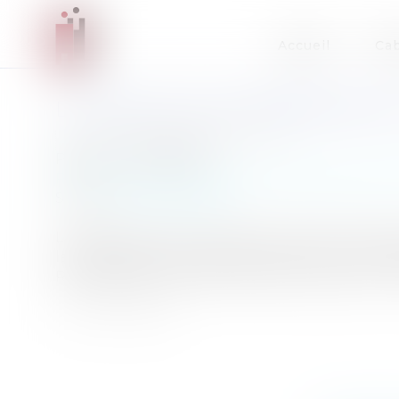
Accueil
Cab
LE PROJET DE SUPPRESSION D
Auteur : BOSC-BERTOU Valérie
Publié le :
05/08/2009
Particuliers
/
Civil / Pénal
/
Procédure pénale / 
Source :
www.eurojuris.fr
L’institution de la Commission Leger vise à r
la suppression du juge d’instruction.La réfor
Rachida DATI, alors Ministre de la Justice, un Co