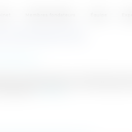
inet
Membres fondateurs
Équipe
Exp
U JUGE D'INSTRUCTION
Procédure civile
epenser la procédure pénale. Un des objectifs primord
me de la procédure pénaleC’est le 14 octobre 2008 qu’
mité dit de r...
Lire la suite