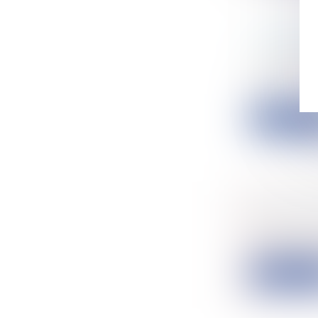
LE PROJ
Particulier
L’instituti
Un...
Lire la su
LES STAG
Collectivité
Un décret pu
Lire la su