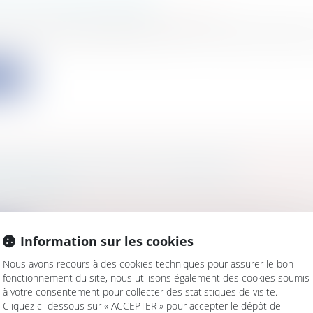
AGE D'UN BIEN DONNÉ
s
/
Patrimoine
/
Immobilier / Logement
 notaire reste libreMes frères et moi sommes indivis 
ite
ERTISE JUDICIAIRE EN MATIÈRE DE
XUALISME
s
/
Famille
/
Mariage / PACS / Concubinage / Vie civile
rder la question délicate de l'expertise judiciaire en ma
Information sur les cookies
ite
Nous avons recours à des cookies techniques pour assurer le bon
fonctionnement du site, nous utilisons également des cookies soumis
à votre consentement pour collecter des statistiques de visite.
Cliquez ci-dessous sur « ACCEPTER » pour accepter le dépôt de