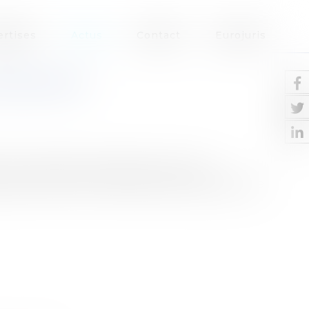
ertises
Actus
Contact
Eurojuris
RONNEMENT
nce du préjudice écologique, dans son
étrolier Erika en 1999, qui avait provoqué une