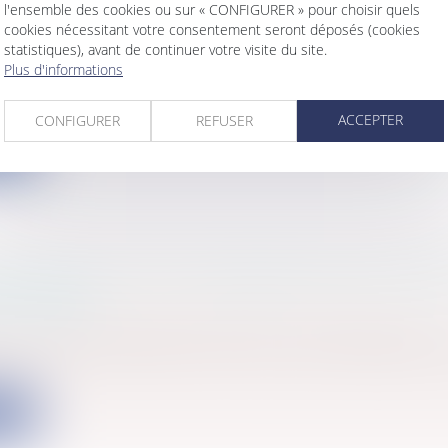
l'ensemble des cookies ou sur « CONFIGURER » pour choisir quels
cookies nécessitant votre consentement seront déposés (cookies
LIFICATION JURIDIQUE DU PRÊT À USAGE E
statistiques), avant de continuer votre visite du site.
Plus d'informations
s
/
Patrimoine
/
Immobilier / Logement
nçais, les tribunaux ne sont pas tenus par la qualificati
ACCEPTER
CONFIGURER
REFUSER
ite
DE L'ERIKA: TOTAL CONDAMNÉ POUR ATTEIN
ONNEMENT
s
/
Civil / Pénal
/
Procédure pénale / Procédure civile
 correctionnel de Paris a reconnu pour la première fo
ite