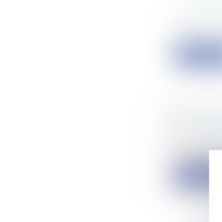
LE PART
Particulier
Le choix du
p...
Lire la su
DE L'EXP
TRANSSE
Particulier
Avant d'abo
Lire la su