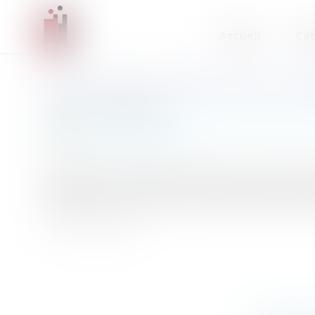
Accueil
Cab
PROCÈS DE L'ERIKA: TOTAL C
Publié le :
17/01/2008
Particuliers
/
Civil / Pénal
/
Procédure pénale / 
Source :
www.eurojuris.fr
Le tribunal correctionnel de Paris a reconnu p
jugement sur l'affaire Erika.Un jugement "hist
gigantesque marée noire.Tous les protagoniste