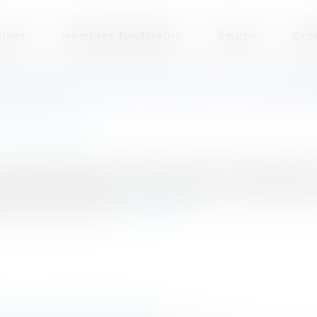
inet
Membres fondateurs
Équipe
Exp
ONDAMNÉ POUR ATTEINTE À L'ENVI
Procédure civile
our la première fois mercredi 16 janvier 2008 l'existe
orique"Total a été jugé coupable dans le naufrage du p
s, dont le groupe...
Lire la suite