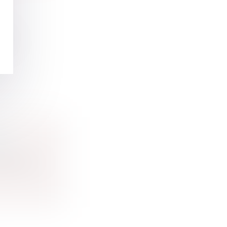
non
LE
que la s...