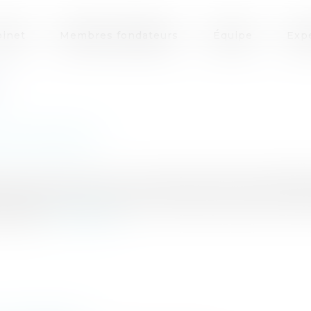
inet
Membres fondateurs
Équipe
Exp
e et licenciement
anctions mineures non soumises à entretien préalable (
ent simplement de respecter le délai de prescription des
a sanc...
Lire la suite