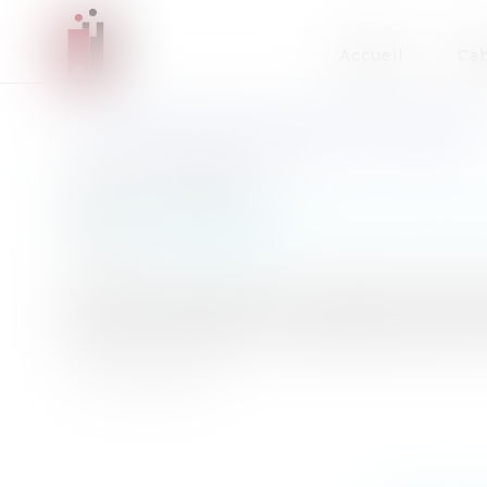
Accueil
Cab
LA PROCÉDURE DISCIPLINAIRE
Auteur : BROQUET Frank
Publié le :
01/01/2006
Entreprises
/
Ressources humaines
/
Disciplin
Source :
www.eurojuris.fr
Le délai à respecterPour la notification des s
particulier n’est prévu par les textes. Il convi
sanctions soumises :- en cas de licenciement : l