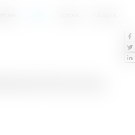
ertises
Actus
Contact
Eurojuris
telles que l’avertissement) : aucun délai
 faits fautifs.Pour la notification des autres