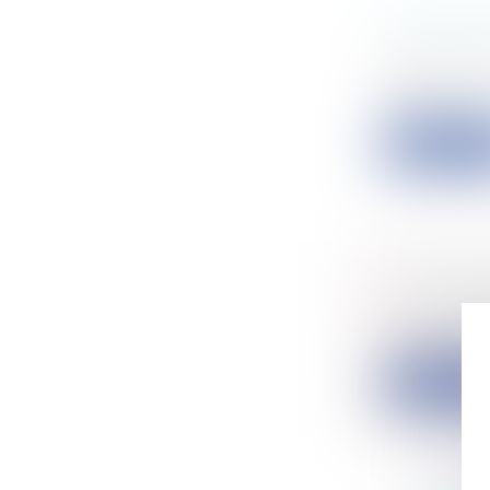
VENTE S
Entreprise
Par sa déci
carac...
Lire la su
LE CONT
Entreprise
Le rôle du M
Lire la su