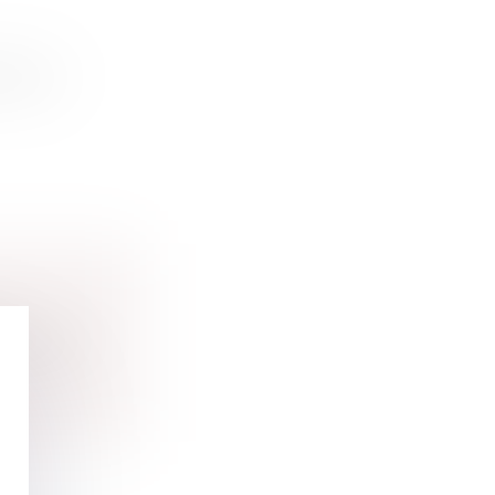
ibue un
ale
aisant l’...