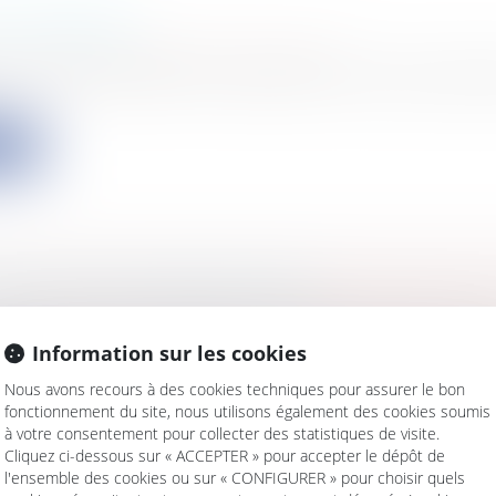
UR INTERNET
s
/
Marketing et ventes
/
Concurrence
sion du 8 mars 2007 le Conseil de la Concurrence attr
ite
RÔLE DES CONCENTRATIONS
s
/
Gestion de l'entreprise
/
Communication et vie soci
inistre de l'EconomieDans un arrêt du 31 janvier 2007, f
Information sur les cookies
ite
Nous avons recours à des cookies techniques pour assurer le bon
fonctionnement du site, nous utilisons également des cookies soumis
à votre consentement pour collecter des statistiques de visite.
Cliquez ci-dessous sur « ACCEPTER » pour accepter le dépôt de
l'ensemble des cookies ou sur « CONFIGURER » pour choisir quels