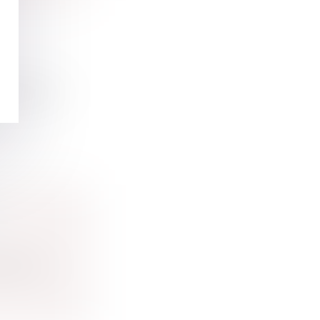
l’amiante...
'être i...