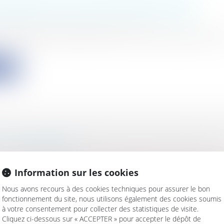
TÉ DÉLOYALE : LA CJUE CONDAMNE DES
IONNELS ORGANISATEURS DE LOTERIE
s
/
Marketing et ventes
/
Concurrence
t en date du 18 octobre 2012, la Cour de Justice de l'U
ite
RE CONTRADICTOIRE EN CAS D'UN RETRAIT
DE CONSTRUIRE
s
/
Urbanisme
/
Permis de construire/ Documents d'u
utorité administrative compétente décide de revenir 
Information sur les cookies
Nous avons recours à des cookies techniques pour assurer le bon
fonctionnement du site, nous utilisons également des cookies soumis
ite
à votre consentement pour collecter des statistiques de visite.
Cliquez ci-dessous sur « ACCEPTER » pour accepter le dépôt de