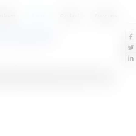
ertises
Actus
Contact
Eurojuris
DE CONSTRUIRE
e décidé à la suite d'un recours gracieux d'un
ve compétente décide de revenir sur un retrait