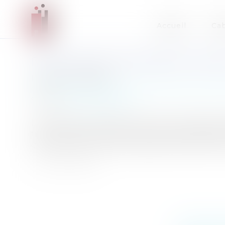
Accueil
Cab
PROCÉDURE CONTRADICTOIRE 
Publié le :
21/01/2013
Collectivités
/
Urbanisme
/
Permis de constru
Source :
www.eurojuris.fr
Lorsque l'autorité administrative compétente d
tiers, ce dernier doit être mis à même de prés
de permis de construire décidé à la suite d'un 