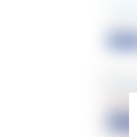
PUBLICI
PROFESS
Entreprise
Par un arrê
Europé...
Lire la su
PROCÉDU
PERMIS 
Collectivité
Lorsque l'a
retrait...
Lire la su