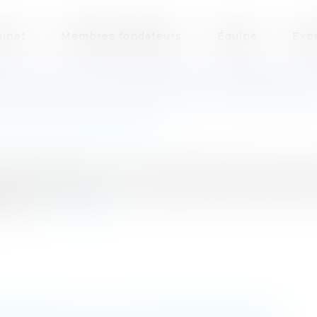
inet
Membres fondateurs
Équipe
Exp
EN CAS D'UN RETRAIT DE PERMIS 
ire/ Documents d'urbanisme
écide de revenir sur un retrait de permis de construir
enter ses observations.Lorsque l'autorité administrati
recour...
Lire la suite