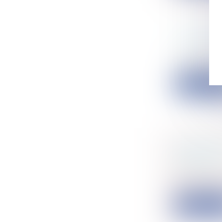
AMIANTE 
Particulier
La situatio
Lire la su
ARBITRA
ARBITRE
Entreprise
La partialit
Lire la su