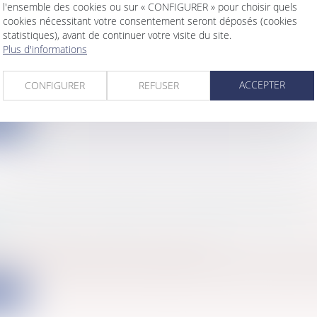
l'ensemble des cookies ou sur « CONFIGURER » pour choisir quels
cookies nécessitant votre consentement seront déposés (cookies
statistiques), avant de continuer votre visite du site.
Plus d'informations
ET PRÉJUDICE D’ANXIÉTÉ :
s
/
Santé
/
Préjudice corporel
ACCEPTER
CONFIGURER
REFUSER
n anxiogène dans laquelle vivent les salariés exposés à 
ite
GE: QUAND CONTESTER L'IMPARTIALITÉ DES
S?
s
/
Contentieux
/
Justice commerciale
é d'un arbitre doit être soulevée au plus tôt sous peine d
ite