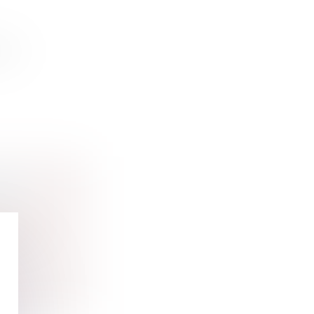
nion
 DE
rbanisme
sur un