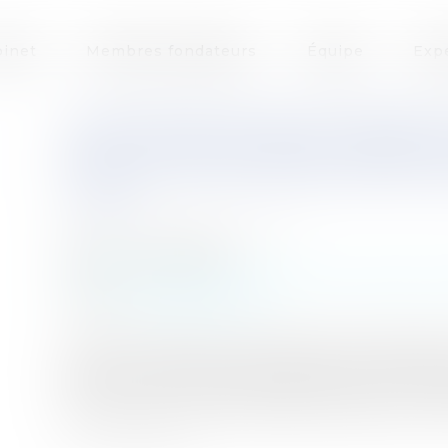
inet
Membres fondateurs
Équipe
Exp
LA PROCÉDURE D'AUTORISATI
AVANT MISE EN BIÈRE MENÉE 
CONSTITUE PAS UNE FONCTIO
LA LOI
Auteur : PORCHET Thomas
Publié le :
26/06/2023
Collectivités
/
Services publics
/
Service public 
Source :
www.eurojuris.fr
L’article R. 2213-8 du code général des collectiv
avant mise en bière d'une personne décédée v
membre de sa famille est subordonné : 1° A la
pour pourvoir aux funérailles et justifie de son 