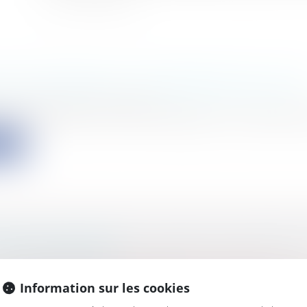
E RC DÉCENNALE ET DÉSORDRES ÉVOLUTIF
s
/
Patrimoine
/
Construction
iv, 25 mai 2023, n° 22-13.410 Les époux Y-N ont souscrit 
ite
RE MANIFESTEMENT EXCESSIF DES PÉNALIT
ENT SOLIDAIRE
s
/
Marchés publics
/
Contestation et contentieux
que le juge administratif dispose d’un pouvoir de mod
Information sur les cookies