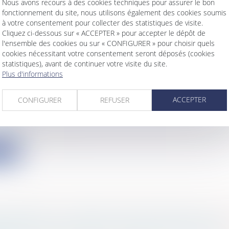
Nous avons recours à des cookies techniques pour assurer le bon
fonctionnement du site, nous utilisons également des cookies soumis
ite
à votre consentement pour collecter des statistiques de visite.
Cliquez ci-dessous sur « ACCEPTER » pour accepter le dépôt de
l'ensemble des cookies ou sur « CONFIGURER » pour choisir quels
cookies nécessitant votre consentement seront déposés (cookies
statistiques), avant de continuer votre visite du site.
Plus d'informations
ÉDURE D'AUTORISATION DE TRANSPORT D'
ISE EN BIÈRE MENÉE PAR UN MÉDECIN NE C
ACCEPTER
CONFIGURER
REFUSER
 FONCTION DE CONTRÔLE PRÉVUE PAR LA L
s
/
Services publics
/
Service public / Délégation de ser
 2213-8 du code général des collectivités territoriales, di
ite
INOÏDES : LE CONSEIL D’ÉTAT ANNULE LES