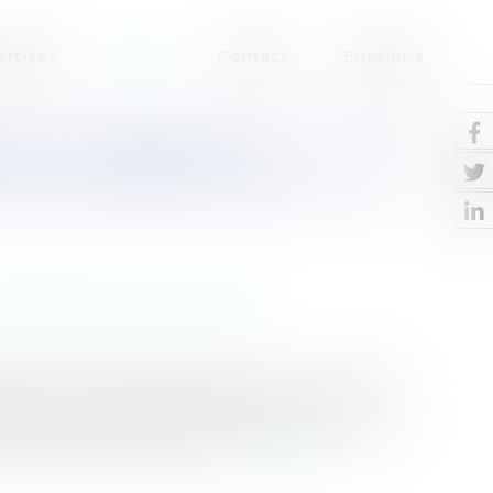
ertises
Actus
Contact
Eurojuris
ON DE TRANSPORT D'UN CORPS
PAR UN MÉDECIN NE
N DE CONTRÔLE PRÉVUE PAR
/ Délégation de service public
ités territoriales, dispose que : « Le transport
ers son domicile ou la résidence d'un
 demande écrite de la personne qui a qualité
état-civil et de son dom...
Lire la suite