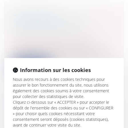
LES PRIORITÉS
ENVIRONNEMENTALES DU
PORTUGAL POUR L'UE
Collectivités
/
International
/
Droit
Européen / Droit communautaire
Après la présidence dynamique de
l’Allemagne, le Portugal a pris la relève le...
Lire la suite
Information sur les cookies
Nous avons recours à des cookies techniques pour
assurer le bon fonctionnement du site, nous utilisons
également des cookies soumis à votre consentement
pour collecter des statistiques de visite.
Cliquez ci-dessous sur « ACCEPTER » pour accepter le
LES PREMIERS ARTICLES DU
dépôt de l'ensemble des cookies ou sur « CONFIGURER
PROJET DE LOI SUR LE SERVICE
» pour choisir quels cookies nécessitant votre
MINIMUM SONT ADOPTÉS
consentement seront déposés (cookies statistiques),
Collectivités
/
Services publics
/
Fonction
avant de continuer votre visite du site.