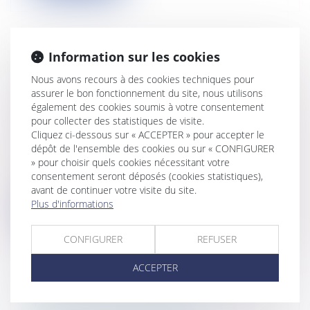
Information sur les cookies
BAIL COMMERCIAL : POINT DE
Nous avons recours à des cookies techniques pour
DÉPART DE LA PRESCRIPTION DE
assurer le bon fonctionnement du site, nous utilisons
L'ACTION EN AUGMENTATION DE
également des cookies soumis à votre consentement
LOYER
pour collecter des statistiques de visite.
Cliquez ci-dessous sur « ACCEPTER » pour accepter le
Entreprises
/
Gestion de l'entreprise
/
dépôt de l'ensemble des cookies ou sur « CONFIGURER
Construction Immobilier
» pour choisir quels cookies nécessitant votre
La Cour de Cassation a eu à se prononcer
consentement seront déposés (cookies statistiques),
sur le délai de prescription de l’ac...
avant de continuer votre visite du site.
Plus d'informations
Lire la suite
CONFIGURER
REFUSER
ACCEPTER
TRANQUILLITÉ PUBLIQUE ET