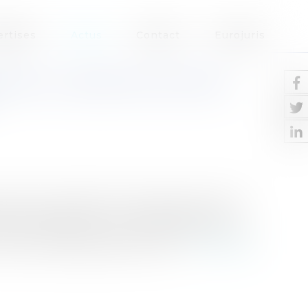
ertises
Actus
Contact
Eurojuris
ANS LE CADRE DES VENTES
ente sur liquidation judiciaire peut-il faire
ution statuant sur un incident de saisie
ommerciale de la Cour de Cassation vient de
olution déjà adoptée sous l'an...
Lire la suite