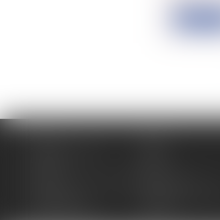
Lire la su
Accueil
Cabinet
Membres fondateurs
Équipe
Expertises
Actus
Contact
Eurojuris
Antoinette GACHON NOUGUES
René NOUGUES
Plan du site
Politique de confidentia
Mentions légales
Honoraires
Politique de cookies
Articles