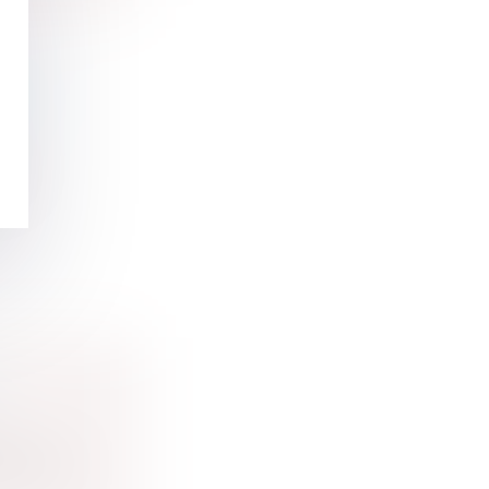
T DU
son
 par les