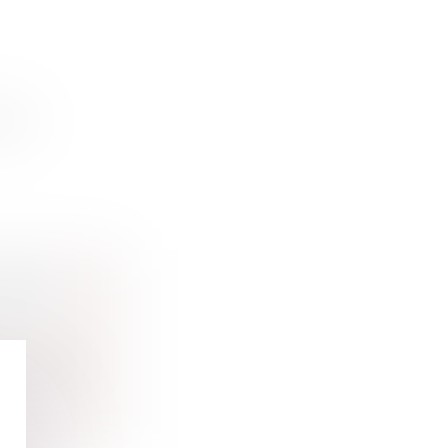
 té...
ENTES
 judiciai...