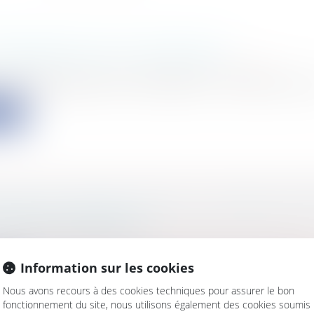
MPRENDRE SUR LE TÉLÉTRAVAIL
s
/
Ressources humaines
/
Salaires et avantages
osez des questions sur le télétravail? Qui peut faire du
ite
VOIRS DU DÉBITEUR DANS LE CADRE DES V
IDATION JUDICIAIRE
s
/
Patrimoine
/
Gestion
dont l'immeuble fait l'objet d'une vente sur liquidation
Information sur les cookies
ite
Nous avons recours à des cookies techniques pour assurer le bon
fonctionnement du site, nous utilisons également des cookies soumis