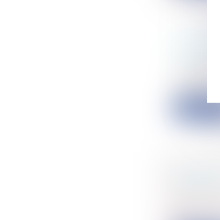
C’EST L
SALAIRE
Entreprise
Le salarié 
employeu...
Lire la su
RÉVISIO
RESPECT
Entreprise
La révision
art...