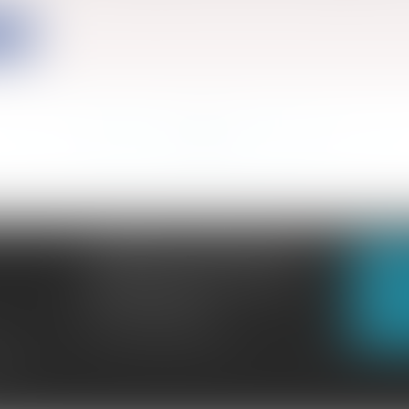
ite
<<
<
...
536
537
538
539
540
541
542
...
>
>>
CABINET GACHON-NOUGUES
N
3 Boulevard Saint-Pardoux
23000 GUÉRET
N
Tél :
05 55 52 02 80
lité