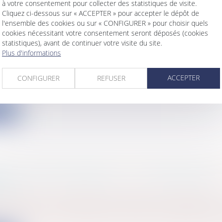
à votre consentement pour collecter des statistiques de visite.
Cliquez ci-dessous sur « ACCEPTER » pour accepter le dépôt de
l'ensemble des cookies ou sur « CONFIGURER » pour choisir quels
cookies nécessitant votre consentement seront déposés (cookies
statistiques), avant de continuer votre visite du site.
’EMPLOYEUR QUI DOIT PROUVER LE PAIEMEN
Plus d'informations
s
/
Ressources humaines
/
Salaires et avantages
ACCEPTER
CONFIGURER
REFUSER
ayant l’obligation de fournir le travail commandé par 
ite
N DU LOYER COMMERCIAL : LA PROCÉDURE À
ER
s
/
Gestion de l'entreprise
/
Construction Immobilier
 du loyer en cours de bail est strictement réglementée