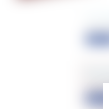
TOUT CO
Entreprise
Vous vous p
Lire la su
LES POU
SUR LIQU
Particulier
Le débiteur 
Lire la su