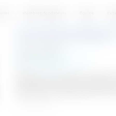
inet
Membres fondateurs
Équipe
Exp
LES POUVOIRS DU DÉBITEUR D
SUR LIQUIDATION JUDICIAIRE
Auteur : BACLE Florent
Publié le :
06/04/2017
Particuliers
/
Patrimoine
/
Gestion
Source :
www.eurojuris.fr
Le débiteur dont l'immeuble fait l'objet d'une v
appel du jugement rendu par le Juge de l'Exéc
immobilière ? À cette question, la Chambre c
répondre par la négative rappelant ainsi une s