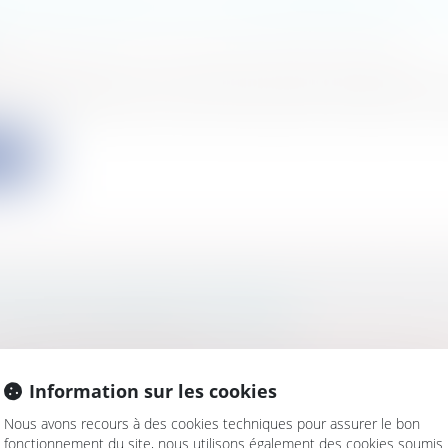
N PRÉJUDICIELLE SUR L'APPARTENANCE AU
s
/
Contentieux
/
Tribunal administratif/ Procédure
tive
n de l'appartenance au domaine public relève de la 
ite
IF SCELLIER: PARUTION DES PLAFONDS RET
ARRÉ DE SURFACE HABITABLE
s
/
Patrimoine
/
Fiscalité
u 5 mars 2012 fixe des plafonds de prix au m² en fonct
Information sur les cookies
ite
Nous avons recours à des cookies techniques pour assurer le bon
fonctionnement du site, nous utilisons également des cookies soumis