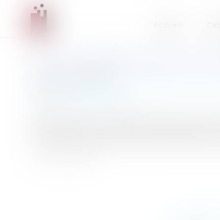
Accueil
Cab
PLUS DE FEMMES DANS LES CO
Publié le :
08/03/2012
Entreprises
/
Gestion de l'entreprise
/
Communic
Source :
www.eurojuris.fr
La Commission Européenne a lancé le 5 mars 20
l'échelle de l'Union européenne afin de parve
nombre de femmes et d'hommes dans les consei