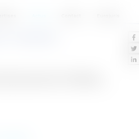
ertises
Actus
Contact
Eurojuris
T Y PARVENIR?
avis quant aux actions envisageables à
s postes élevés.Parvenir à une égalité du