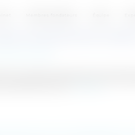
inet
Membres fondateurs
Équipe
Exp
NSEILS D'ADMINISTRATION: COMMEN
ation et vie sociale
12 une consultation publique visant à recueillir des 
nir à un équilibre entre les hommes et les femmes à de
ls d'administration des e...
Lire la suite