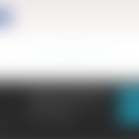
ite
<<
<
...
975
976
977
978
979
980
981
...
>
>>
CABINET GACHON-NOUGUES
N
3 Boulevard Saint-Pardoux
23000 GUÉRET
N
Tél :
05 55 52 02 80
lité