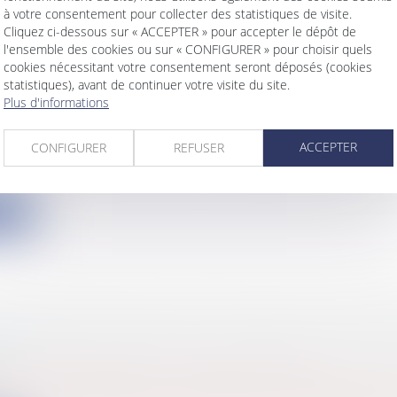
à votre consentement pour collecter des statistiques de visite.
Cliquez ci-dessous sur « ACCEPTER » pour accepter le dépôt de
l'ensemble des cookies ou sur « CONFIGURER » pour choisir quels
cookies nécessitant votre consentement seront déposés (cookies
statistiques), avant de continuer votre visite du site.
FEMMES DANS LES CONSEILS D'ADMINISTRA
Plus d'informations
 Y PARVENIR?
s
/
Gestion de l'entreprise
/
Communication et vie soci
ACCEPTER
CONFIGURER
REFUSER
ion Européenne a lancé le 5 mars 2012 une consulta
...
ite
DE BONNE PRATIQUE EN MATIÈRE DE COMM
E
s
/
Marchés publics
/
Procédure de passation
s de bonne pratique en matière de commande publiq