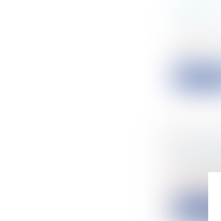
QUESTIO
PUBLIC
Collectivité
administra
La questio
des j...
Lire la su
DISPOSIT
MÈTRE C
Particulier
Un décret d
lo...
Lire la su