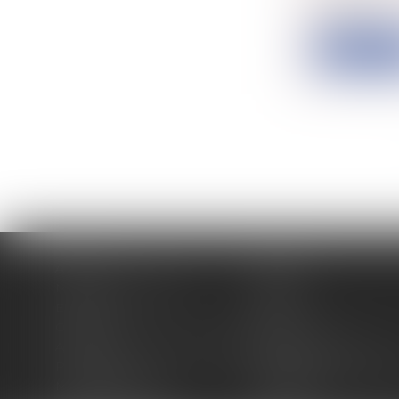
publiés...
Lire la su
Accueil
Cabinet
Membres fondateurs
Équipe
Expertises
Actus
Contact
Eurojuris
Antoinette GACHON NOUGUES
René NOUGUES
Plan du site
Politique de confidentia
Mentions légales
Honoraires