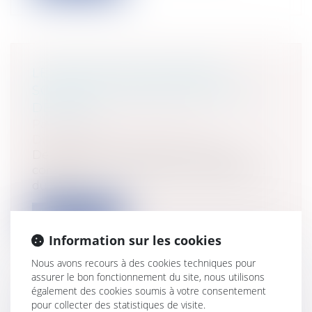
LE BONUS/MALUS ÉNERGIE
SOUMIS À L’APPRÉCIATION DES
DÉPUTÉS
Particuliers
/
Consommation
/
Distribution
Depuis de nombreuses années, les
consommateurs que d'aucuns affublent
du term...
Lire la suite
Information sur les cookies
Nous avons recours à des cookies techniques pour
assurer le bon fonctionnement du site, nous utilisons
également des cookies soumis à votre consentement
pour collecter des statistiques de visite.
UNE PLAINTE DÉPOSÉE CONTRE