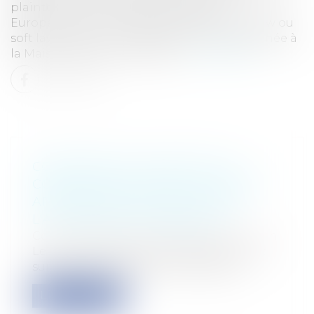
plainte est une véritable première en
Europe.Portée normative de la RSE : hard law ou
soft law?Dans une conférence récente donnée à
la Maison des arts et métiers...
Lire la suite
COMPÉTENCE LIMITÉE DE LA
COMMISSION D'APPEL D'OFFRES
APRÈS RENOUVELLEMENT DE
L'ASSEMBLÉE DÉLIBÉRANTE
Collectivités
/
Marchés publics
/
Exécution
Le Conseil d’État vient de décider qu'à la
suite du renouvellement de l'assem...
Lire la suite