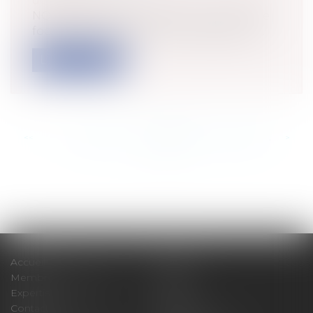
de passation
NONL'achat de places pour un match de
football à destination de collégiens da...
Lire la suite
<<
<
...
853
854
855
856
857
858
859
...
>
>>
Accueil
Cabinet
Membres fondateurs
Équipe
Expertises
Actus
Contact
Eurojuris