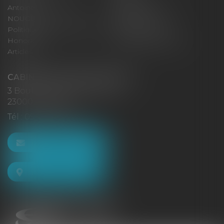
Antoinette GACHON
René NOUGUES
NOUGUES
Plan du site
Politique de confidentialité
Mentions légales
Honoraires
Politique de cookies
Articles
CABINET GACHON-NOUGUES
3 Boulevard Saint-Pardoux
23000 GUÉRET
Tél :
05 55 52 02 80
NOUS CONTACTER
NOUS LOCALISER