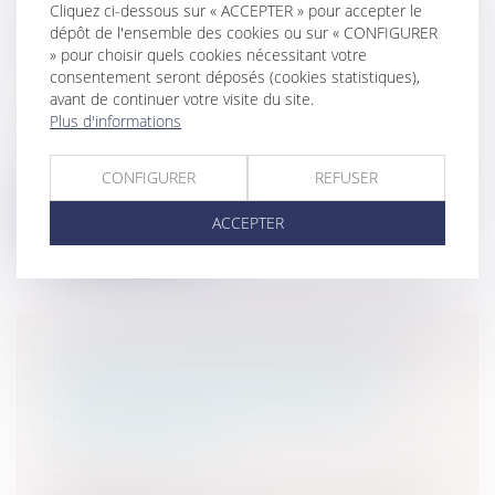
Cliquez ci-dessous sur « ACCEPTER » pour accepter le
SAMSUNG PAR DES ASSOCIATIONS
dépôt de l'ensemble des cookies ou sur « CONFIGURER
: LA VALEUR OBLIGATOIRE DE LA
» pour choisir quels cookies nécessitant votre
RSE EN QUESTION
consentement seront déposés (cookies statistiques),
avant de continuer votre visite du site.
Entreprises
/
Gestion de l'entreprise
/
Plus d'informations
Communication et vie sociale
Récemment une plainte a été déposée
contre la société Samsung, sous les auspi...
CONFIGURER
REFUSER
Lire la suite
ACCEPTER
L'ACHAT D'UNE PLACE POUR UN
ÉVÈNEMENT SPORTIF DOIT-IL
FAIRE L'OBJET D'UNE MISE EN
CONCURRENCE?
Collectivités
/
Marchés publics
/
Procédure